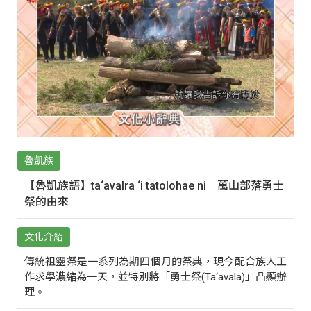
魯凱族
【魯凱族語】ta‘avalra ‘i tatolohae ni｜萬山部落勇士
祭的由來
文化介紹
傳統祖靈祭是一系列為期四個月的祭典，現今配合族人工
作求學濃縮為一天，並特別將「勇士祭(Ta‘avala)」凸顯辦
理。