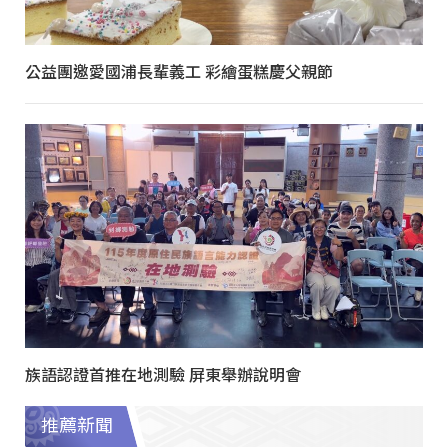
公益團邀愛國浦長輩義工 彩繪蛋糕慶父親節
族語認證首推在地測驗 屏東舉辦說明會
推薦新聞