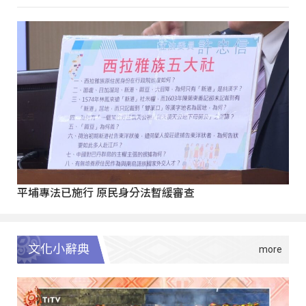
平埔專法已施行 原民身分法暫緩審查
文化小辭典