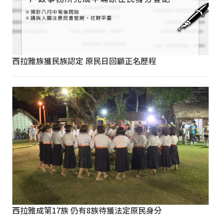
西拉雅族獲民族認定 原民日回顧正名歷程
西拉雅成第17族 仍有8族待獲法定原民身分