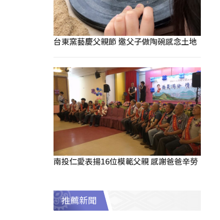
台東窯藝慶父親節 邀父子做陶碗感念土地
南投仁愛表揚16位模範父親 感謝爸爸辛勞
推薦新聞