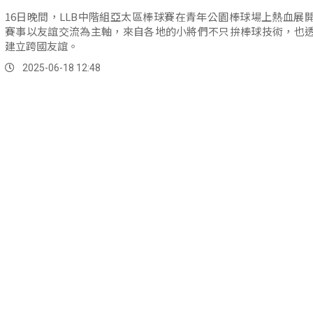
16日晚間，LLB中階組亞太區棒球賽在青年公園棒球場上熱血展
賽事以友誼交流為主軸，來自各地的小將們不只拚棒球技術，也
建立跨國友誼。
2025-06-18 12:48