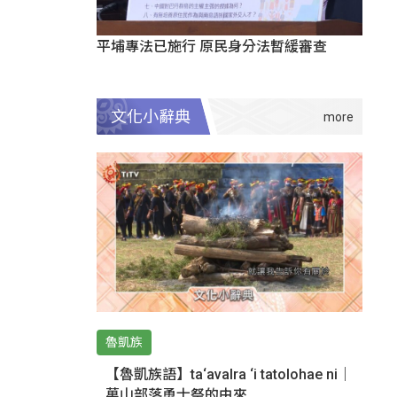
平埔專法已施行 原民身分法暫緩審查
文化小辭典
魯凱族
【魯凱族語】ta‘avalra ‘i tatolohae ni｜
萬山部落勇士祭的由來