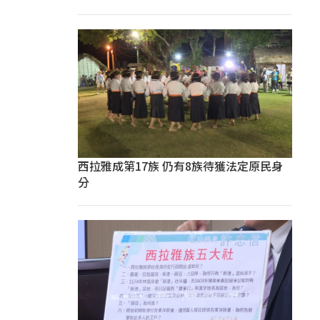
西拉雅成第17族 仍有8族待獲法定原民身
分