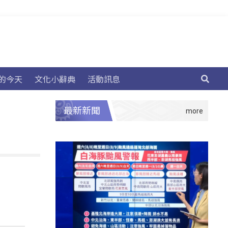
的今天
文化小辭典
活動訊息
最新新聞