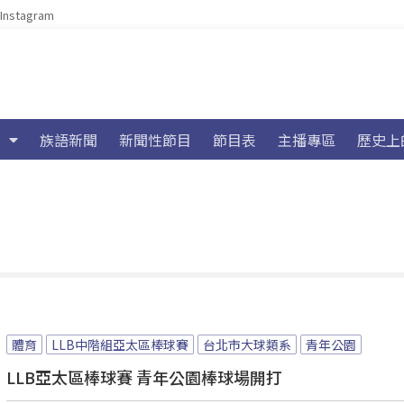
Instagram
族語新聞
新聞性節目
節目表
主播專區
歷史上
體育
LLB中階組亞太區棒球賽
台北市大球類系
青年公園
LLB亞太區棒球賽 青年公園棒球場開打