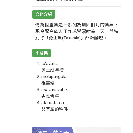
文化介紹
傳統祖靈祭是一系列為期四個月的祭典，
現今配合族人工作求學濃縮為一天，並特
別將「勇士祭(Ta‘avala)」凸顯辦理。
小辭典
ta‘avalra
勇士成年禮
molapangolai
祖靈祭
asavasavahe
男性青年
atamatama
父字輩的稱呼
歷史上的今天