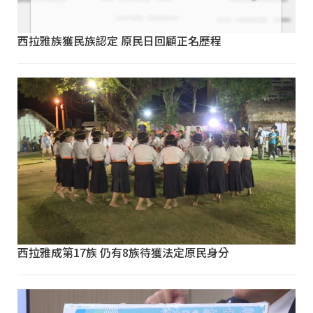
西拉雅族獲民族認定 原民日回顧正名歷程
西拉雅成第17族 仍有8族待獲法定原民身分