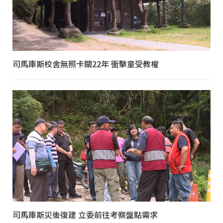
司馬庫斯校舍無照卡關22年 衝擊童受教權
司馬庫斯災後復建 立委前往考察盤點需求