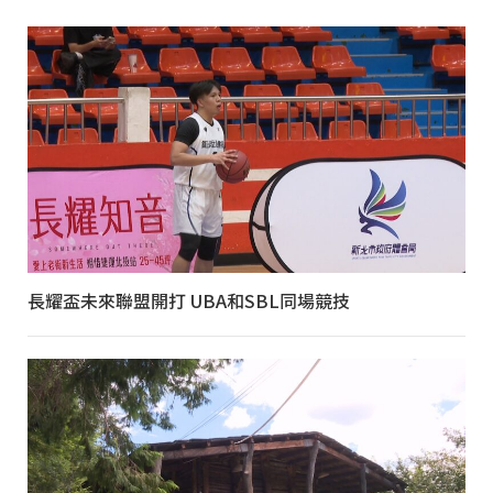
長耀盃未來聯盟開打 UBA和SBL同場競技