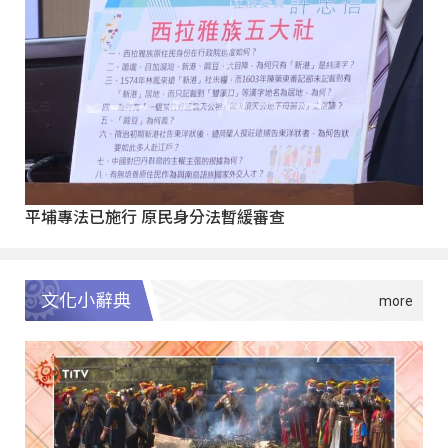
平埔專法已施行 原民身分法暫緩審查
文化小辭典