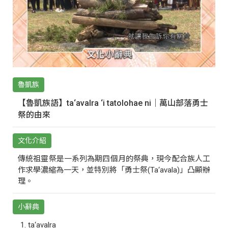
魯凱族
【魯凱族語】ta‘avalra ‘i tatolohae ni｜萬山部落勇士
祭的由來
文化介紹
傳統祖靈祭是一系列為期四個月的祭典，現今配合族人工
作求學濃縮為一天，並特別將「勇士祭(Ta‘avala)」凸顯辦
理。
小辭典
ta‘avalra