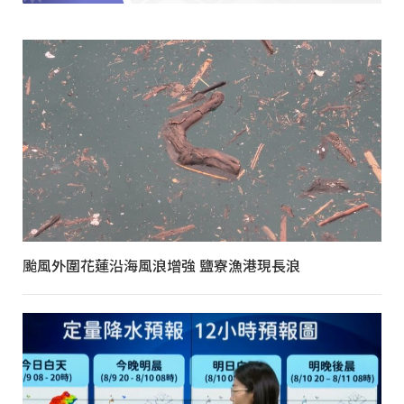
颱風外圍花蓮沿海風浪增強 鹽寮漁港現長浪