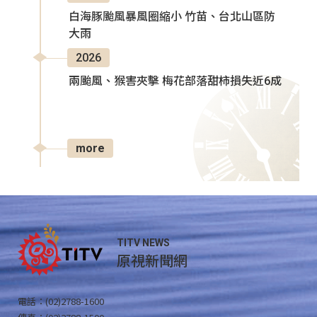
白海豚颱風暴風圈縮小 竹苗、台北山區防
大雨
2026
兩颱風、猴害夾擊 梅花部落甜柿損失近6成
more
TITV NEWS
原視新聞網
電話：(02)2788-1600