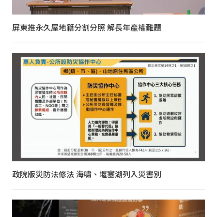
屏東推永久屋地籍分割分照 解長年產權難題
政院版災防法修法 海嘯、堰塞湖列入災害別