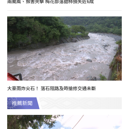
兩颱風、猴害夾擊 梅花部落甜柿損失近6成
大豪雨炸尖石！ 落石阻路及時搶修交通未斷
推薦新聞