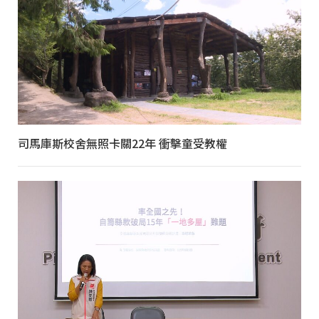
司馬庫斯校舍無照卡關22年 衝擊童受教權