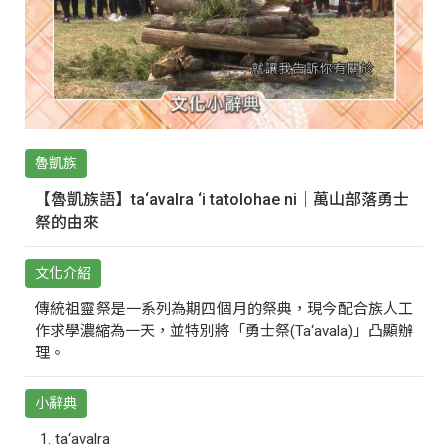
魯凱族
【魯凱族語】ta‘avalra ‘i tatolohae ni｜萬山部落勇士
祭的由來
文化介紹
傳統祖靈祭是一系列為期四個月的祭典，現今配合族人工
作求學濃縮為一天，並特別將「勇士祭(Ta‘avala)」凸顯辦
理。
小辭典
ta‘avalra