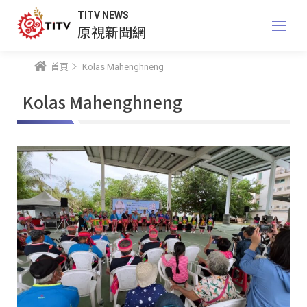
TITV NEWS
原視新聞網
首頁
Kolas Mahenghneng
Kolas Mahenghneng