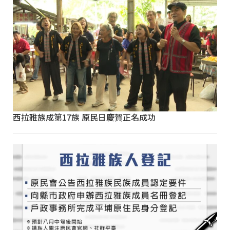
西拉雅族成第17族 原民日慶賀正名成功