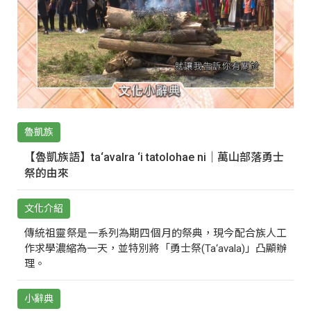
魯凱族
【魯凱族語】ta‘avalra ‘i tatolohae ni｜萬山部落勇士
祭的由來
文化介紹
傳統祖靈祭是一系列為期四個月的祭典，現今配合族人工
作求學濃縮為一天，並特別將「勇士祭(Ta‘avala)」凸顯辦
理。
小辭典