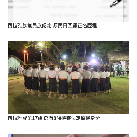
西拉雅族獲民族認定 原民日回顧正名歷程
西拉雅成第17族 仍有8族待獲法定原民身分