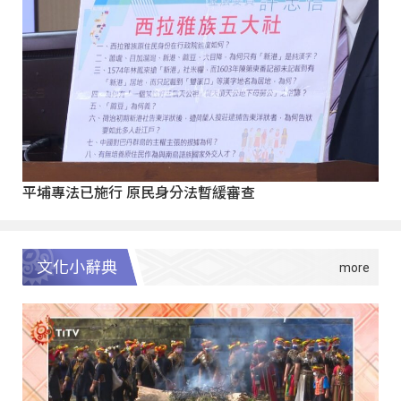
平埔專法已施行 原民身分法暫緩審查
文化小辭典