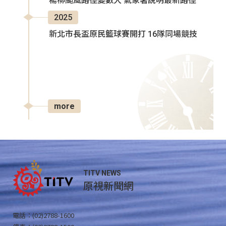
楊柳颱風路徑變數大 氣象署說明最新路徑
2025
新北市長盃原民籃球賽開打 16隊同場競技
more
TITV NEWS
原視新聞網
電話：(02)2788-1600