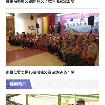
台東窯藝慶父親節 邀父子做陶碗感念土地
南投仁愛表揚16位模範父親 感謝爸爸辛勞
推薦新聞