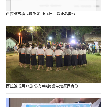
西拉雅族獲民族認定 原民日回顧正名歷程
西拉雅成第17族 仍有8族待獲法定原民身分