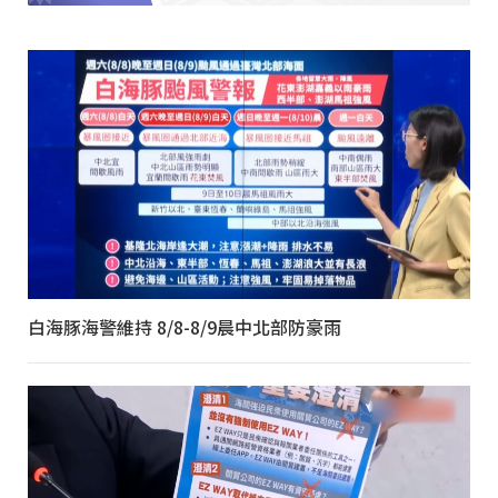
白海豚海警維持 8/8-8/9晨中北部防豪雨