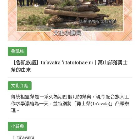
魯凱族
【魯凱族語】ta‘avalra ‘i tatolohae ni｜萬山部落勇士
祭的由來
文化介紹
傳統祖靈祭是一系列為期四個月的祭典，現今配合族人工
作求學濃縮為一天，並特別將「勇士祭(Ta‘avala)」凸顯辦
理。
小辭典
ta‘avalra