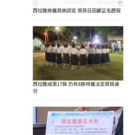
西拉雅族獲民族認定 原民日回顧正名歷程
西拉雅成第17族 仍有8族待獲法定原民身
分