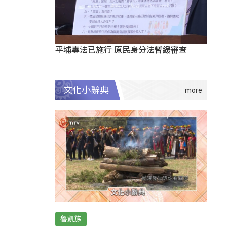
平埔專法已施行 原民身分法暫緩審查
文化小辭典
魯凱族