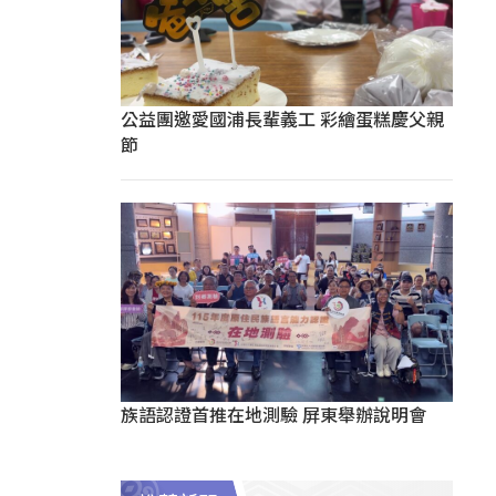
公益團邀愛國浦長輩義工 彩繪蛋糕慶父親
節
族語認證首推在地測驗 屏東舉辦說明會