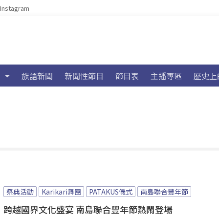
Instagram
族語新聞
新聞性節目
節目表
主播專區
歷史上
祭典活動
Karikari舞團
PATAKUS儀式
南島聯合豐年節
跨越國界文化盛宴 南島聯合豐年節熱鬧登場