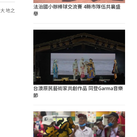
法治國小辦棒球交流賽 4縣市隊伍共襄盛
（大地之
舉
。
台澳原民藝術家共創作品 同登Garma音樂
節