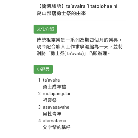
【魯凱族語】ta‘avalra ‘i tatolohae ni｜
萬山部落勇士祭的由來
文化介紹
傳統祖靈祭是一系列為期四個月的祭典，
現今配合族人工作求學濃縮為一天，並特
別將「勇士祭(Ta‘avala)」凸顯辦理。
小辭典
ta‘avalra
勇士成年禮
molapangolai
祖靈祭
asavasavahe
男性青年
atamatama
父字輩的稱呼