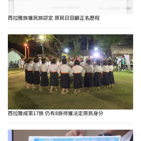
西拉雅族獲民族認定 原民日回顧正名歷程
西拉雅成第17族 仍有8族待獲法定原民身分