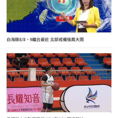
白海豚8/8、9離台最近 北部戒備強風大雨