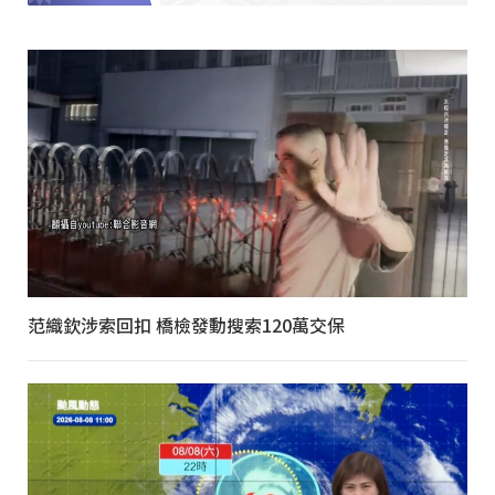
范織欽涉索回扣 橋檢發動搜索120萬交保