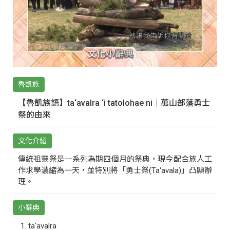
魯凱族
【魯凱族語】ta‘avalra ‘i tatolohae ni｜萬山部落勇士
祭的由來
文化介紹
傳統祖靈祭是一系列為期四個月的祭典，現今配合族人工
作求學濃縮為一天，並特別將「勇士祭(Ta‘avala)」凸顯辦
理。
小辭典
ta‘avalra