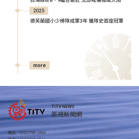
白海豚8/8、9離台最近 北部戒備強風大雨
2025
德芙蘭國小少棒隊成軍3年 獲隊史首座冠軍
more
TITV NEWS
原視新聞網
電話：(02)2788-1600