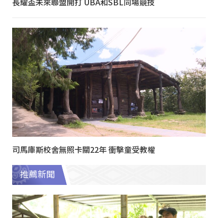
長耀盃未來聯盟開打 UBA和SBL同場競技
司馬庫斯校舍無照卡關22年 衝擊童受教權
推薦新聞