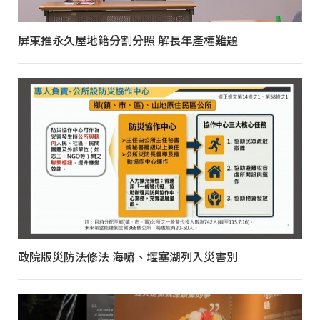
屏東推永久屋地籍分割分照 解長年產權難題
政院版災防法修法 海嘯、堰塞湖列入災害別