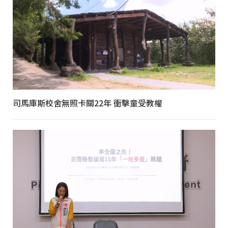
司馬庫斯校舍無照卡關22年 衝擊童受教權