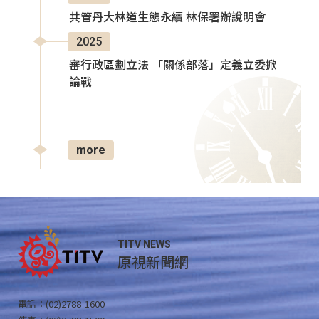
共管丹大林道生態永續 林保署辦說明會
2025
審行政區劃立法 「關係部落」定義立委掀
論戰
more
TITV NEWS
原視新聞網
電話：(02)2788-1600