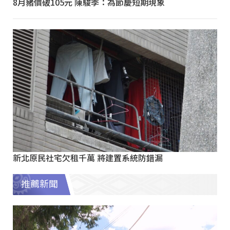
8月豬價破105元 陳駿季：為節慶短期現象
新北原民社宅欠租千萬 將建置系統防錯漏
推薦新聞