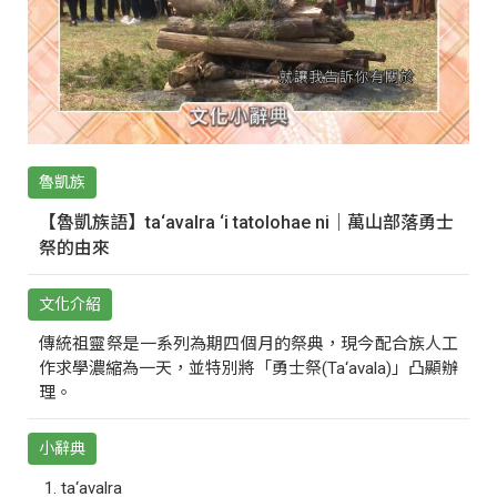
魯凱族
【魯凱族語】ta‘avalra ‘i tatolohae ni｜萬山部落勇士
祭的由來
文化介紹
傳統祖靈祭是一系列為期四個月的祭典，現今配合族人工
作求學濃縮為一天，並特別將「勇士祭(Ta‘avala)」凸顯辦
理。
小辭典
ta‘avalra