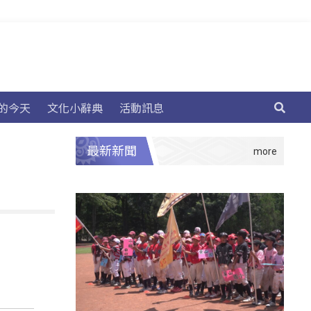
的今天
文化小辭典
活動訊息
最新新聞