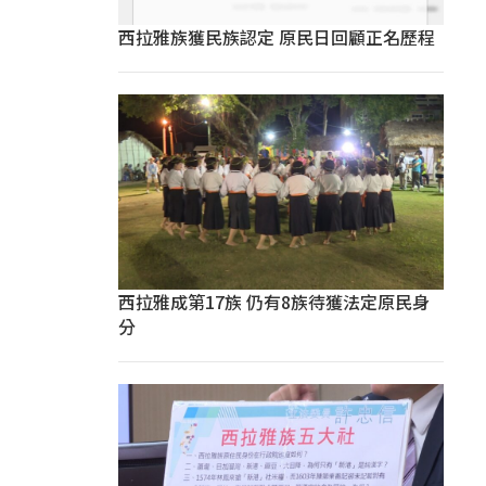
西拉雅族獲民族認定 原民日回顧正名歷程
西拉雅成第17族 仍有8族待獲法定原民身
分