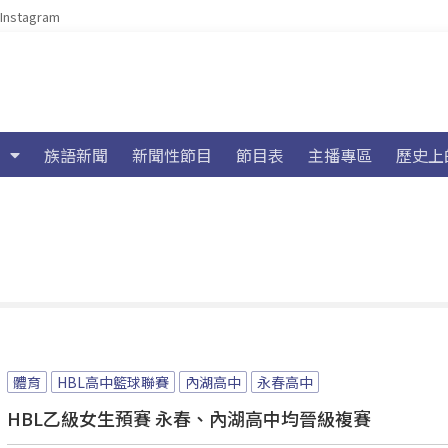
Instagram
族語新聞
新聞性節目
節目表
主播專區
歷史上
體育
HBL高中籃球聯賽
內湖高中
永春高中
HBL乙級女生預賽 永春、內湖高中均晉級複賽