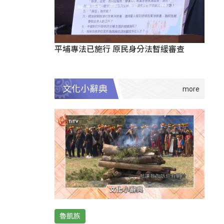
平埔專法已施行 原民身分法暫緩審查
文化小辭典
魯凱族