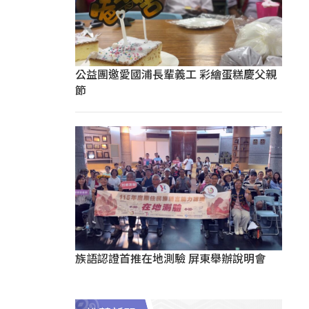
公益團邀愛國浦長輩義工 彩繪蛋糕慶父親
節
族語認證首推在地測驗 屏東舉辦說明會