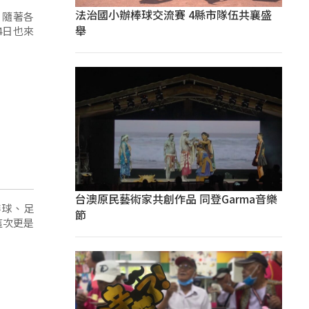
法治國小辦棒球交流賽 4縣市隊伍共襄盛
，隨著各
舉
4日也來
台澳原民藝術家共創作品 同登Garma音樂
排球、足
節
這次更是