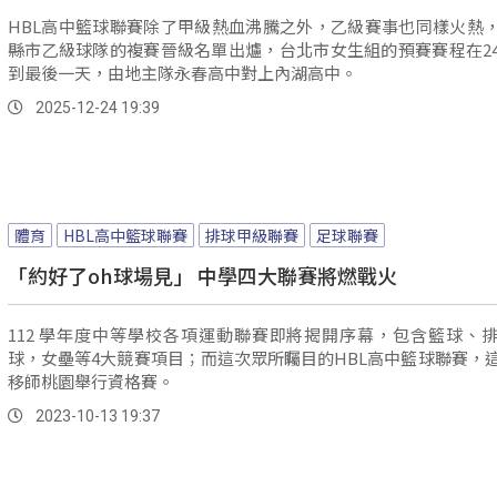
HBL高中籃球聯賽除了甲級熱血沸騰之外，乙級賽事也同樣火熱
縣市乙級球隊的複賽晉級名單出爐，台北市女生組的預賽賽程在2
到最後一天，由地主隊永春高中對上內湖高中。
2025-12-24 19:39
體育
HBL高中籃球聯賽
排球甲級聯賽
足球聯賽
「約好了oh球場見」 中學四大聯賽將燃戰火
112 學年度中等學校各項運動聯賽即將揭開序幕，包含籃球、
球，女壘等4大競賽項目；而這次眾所矚目的HBL高中籃球聯賽，
移師桃園舉行資格賽。
2023-10-13 19:37