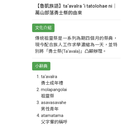
【魯凱族語】ta‘avalra ‘i tatolohae ni｜
萬山部落勇士祭的由來
文化介紹
傳統祖靈祭是一系列為期四個月的祭典，
現今配合族人工作求學濃縮為一天，並特
別將「勇士祭(Ta‘avala)」凸顯辦理。
小辭典
ta‘avalra
勇士成年禮
molapangolai
祖靈祭
asavasavahe
男性青年
atamatama
父字輩的稱呼