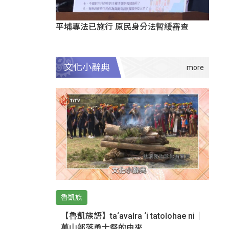
平埔專法已施行 原民身分法暫緩審查
文化小辭典
魯凱族
【魯凱族語】ta‘avalra ‘i tatolohae ni｜
萬山部落勇士祭的由來