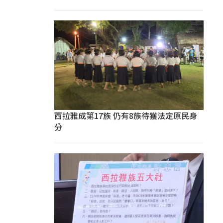
西拉雅成第17族 仍有8族待獲法定原民身
分