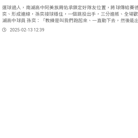
運球過人，南湖高中阿美族周佑承鎖定好隊友位置，將球傳給賽
奕、形成連線，孫奕接球穩住，一個跳投出手，三分進帳、全場歡呼
湖高中球員 孫奕：「教練是叫我們跑起來、一直動下去，然後能
手，對。
2025-02-13 12:39