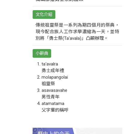
文化介紹
傳統祖靈祭是一系列為期四個月的祭典，
現今配合族人工作求學濃縮為一天，並特
別將「勇士祭(Ta‘avala)」凸顯辦理。
小辭典
ta‘avalra
勇士成年禮
molapangolai
祖靈祭
asavasavahe
男性青年
atamatama
父字輩的稱呼
歷史上的今天