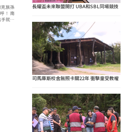
長耀盃未來聯盟開打 UBA和SBL同場競技
德克族孫
！ 南
出手就出
司馬庫斯校舍無照卡關22年 衝擊童受教權