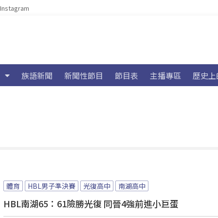
Instagram
族語新聞
新聞性節目
節目表
主播專區
歷史上
體育
HBL男子準決賽
光復高中
南湖高中
HBL南湖65：61險勝光復 同晉4強前進小巨蛋