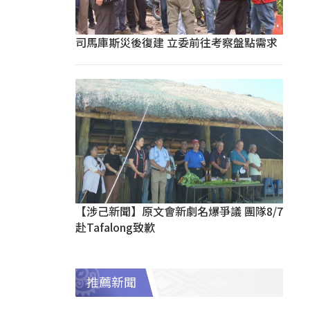
司馬庫斯災後復建 立委前往考察盤點需求
【涉己新聞】原文會新劇名爆爭議 團隊8/7
赴Tafalong致歉
推薦新聞