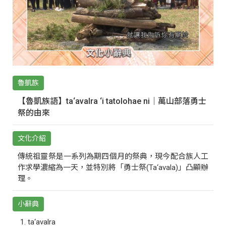
魯凱族
【魯凱族語】ta‘avalra ‘i tatolohae ni｜萬山部落勇士
祭的由來
文化介紹
傳統祖靈祭是一系列為期四個月的祭典，現今配合族人工
作求學濃縮為一天，並特別將「勇士祭(Ta‘avala)」凸顯辦
理。
小辭典
ta‘avalra