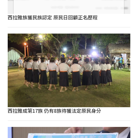
西拉雅族獲民族認定 原民日回顧正名歷程
西拉雅成第17族 仍有8族待獲法定原民身分