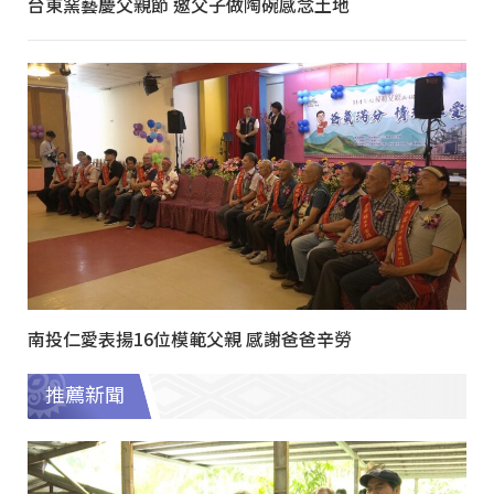
台東窯藝慶父親節 邀父子做陶碗感念土地
南投仁愛表揚16位模範父親 感謝爸爸辛勞
推薦新聞