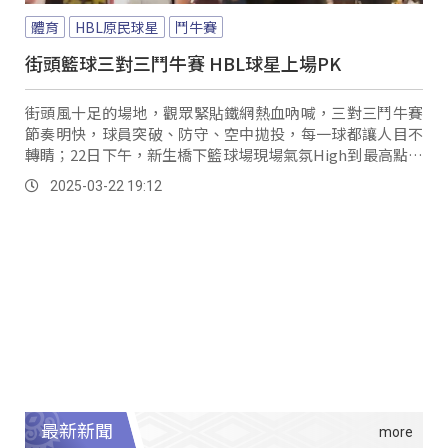
體育
HBL原民球星
鬥牛賽
街頭籃球三對三鬥牛賽 HBL球星上場PK
街頭風十足的場地，觀眾緊貼鐵網熱血吶喊，三對三鬥牛賽
節奏明快，球員突破、防守、空中拋投，每一球都讓人目不
轉睛；22日下午，新生橋下籃球場現場氣氛High到最高點，
街頭年度籃球挑戰賽迎來最終戰，活動特別邀請多位HBL球
2025-03-22 19:12
星到場擔任嘉賓球員和球迷面對面PK球技，來場熱血又過癮
的三對三街頭鬥牛賽！ 板橋高中選手...。
最新新聞