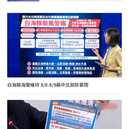
白海豚海警維持 8/8-8/9晨中北部防豪雨