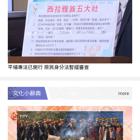
平埔專法已施行 原民身分法暫緩審查
文化小辭典