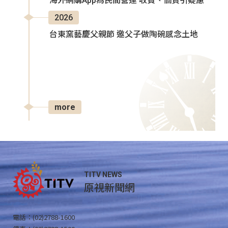
海外網購App為民間營運 收費、個資引疑慮
2026
台東窯藝慶父親節 邀父子做陶碗感念土地
more
TITV NEWS
原視新聞網
電話：(02)2788-1600