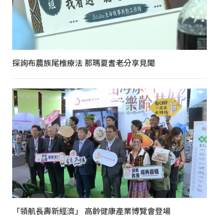
探詢布農族尾椎療法 那瑪夏耆老分享見聞
「領航長壽新經濟」 高齡健康產業博覽會登場