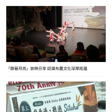
「跟著月亮」放映分享 認識布農文化深厚底蘊