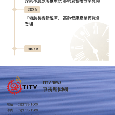
探詢布農族尾椎療法 那瑪夏耆老分享見聞
2026
「領航長壽新經濟」 高齡健康產業博覽會
登場
more
TITV NEWS
原視新聞網
電話：(02)2788-1600
傳真：(02)2788-1500