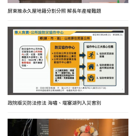
屏東推永久屋地籍分割分照 解長年產權難題
政院版災防法修法 海嘯、堰塞湖列入災害別