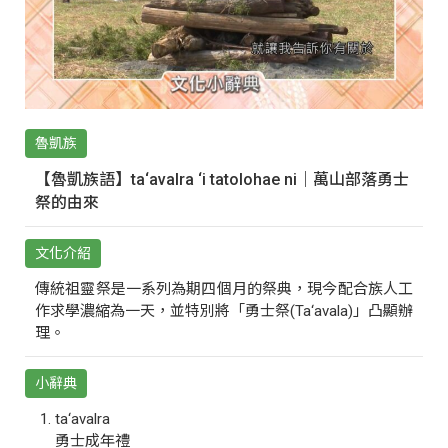
魯凱族
【魯凱族語】ta‘avalra ‘i tatolohae ni｜萬山部落勇士
祭的由來
文化介紹
傳統祖靈祭是一系列為期四個月的祭典，現今配合族人工
作求學濃縮為一天，並特別將「勇士祭(Ta‘avala)」凸顯辦
理。
小辭典
ta‘avalra
勇士成年禮