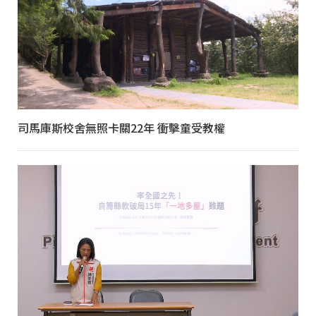
司馬庫斯校舍無照卡關22年 衝擊童受教權