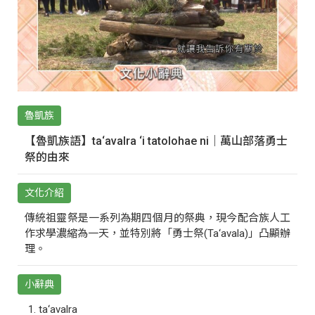
魯凱族
【魯凱族語】ta‘avalra ‘i tatolohae ni｜萬山部落勇士
祭的由來
文化介紹
傳統祖靈祭是一系列為期四個月的祭典，現今配合族人工
作求學濃縮為一天，並特別將「勇士祭(Ta‘avala)」凸顯辦
理。
小辭典
ta‘avalra