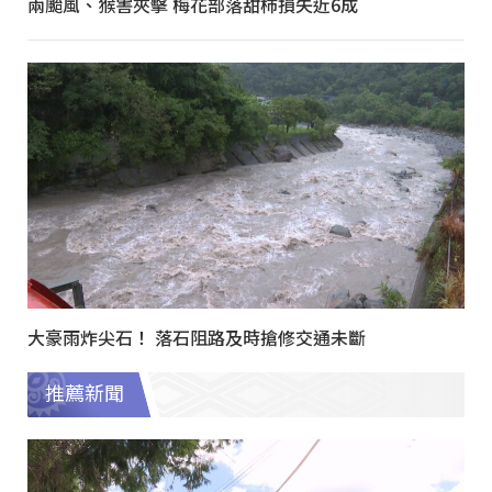
兩颱風、猴害夾擊 梅花部落甜柿損失近6成
大豪雨炸尖石！ 落石阻路及時搶修交通未斷
推薦新聞