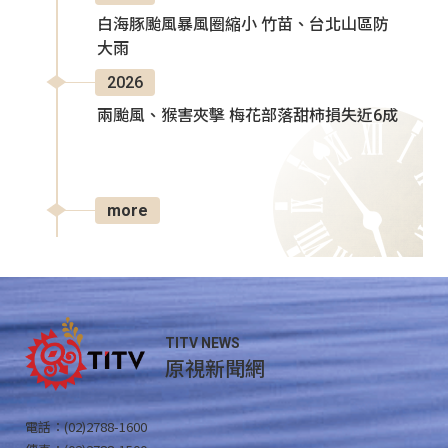
白海豚颱風暴風圈縮小 竹苗、台北山區防
大雨
2026
兩颱風、猴害夾擊 梅花部落甜柿損失近6成
more
TITV NEWS
原視新聞網
電話：(02)2788-1600