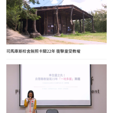
司馬庫斯校舍無照卡關22年 衝擊童受教權