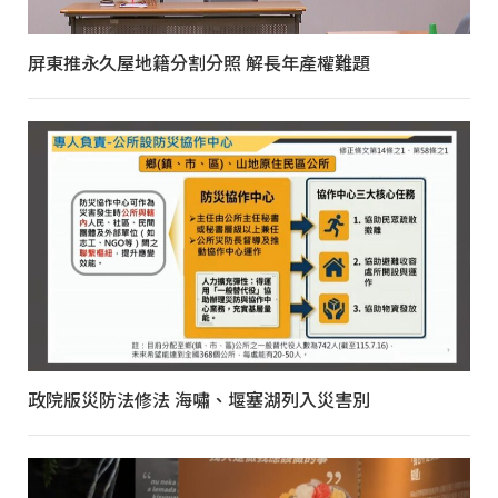
屏東推永久屋地籍分割分照 解長年產權難題
政院版災防法修法 海嘯、堰塞湖列入災害別