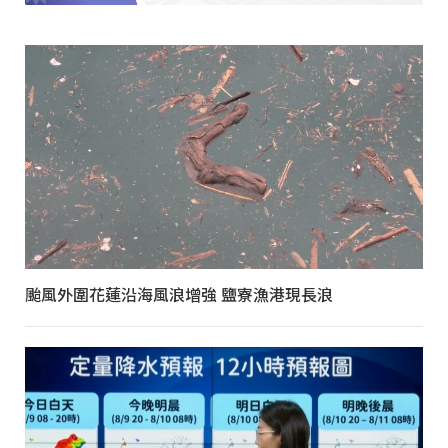
颱風外圍花蓮沿海風浪增強 鹽寮漁港現長浪