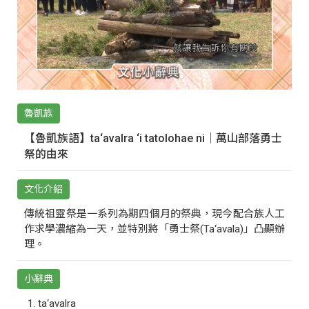
魯凱族
【魯凱族語】ta‘avalra ‘i tatolohae ni｜萬山部落勇士
祭的由來
文化介紹
傳統祖靈祭是一系列為期四個月的祭典，現今配合族人工
作求學濃縮為一天，並特別將「勇士祭(Ta‘avala)」凸顯辦
理。
小辭典
ta‘avalra