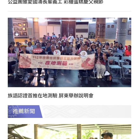
公益團邀愛國浦長輩義工 彩繪蛋糕慶父親節
族語認證首推在地測驗 屏東舉辦說明會
推薦新聞