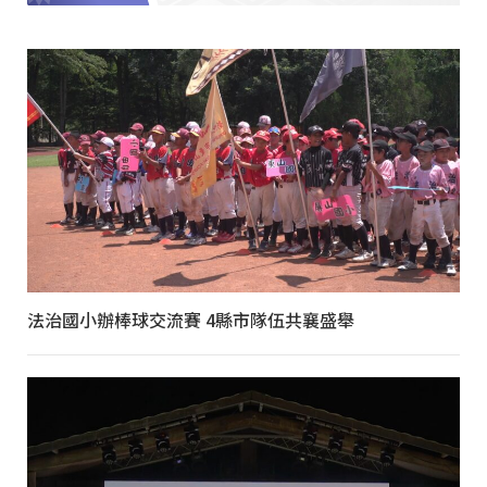
法治國小辦棒球交流賽 4縣市隊伍共襄盛舉