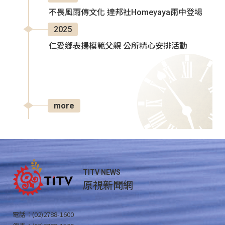
不畏風雨傳文化 達邦社Homeyaya雨中登場
2025
仁愛鄉表揚模範父親 公所精心安排活動
more
TITV NEWS
原視新聞網
電話：(02)2788-1600