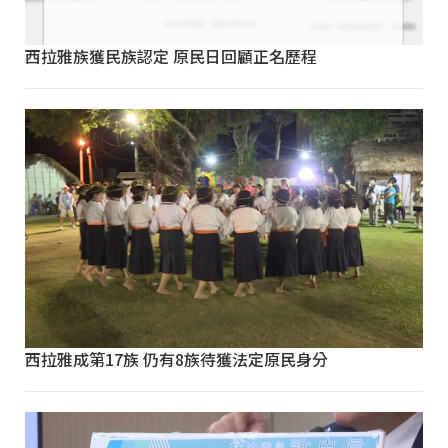
西拉雅族獲民族認定 原民日回顧正名歷程
西拉雅成第17族 仍有8族待獲法定原民身分