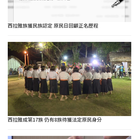
西拉雅族獲民族認定 原民日回顧正名歷程
西拉雅成第17族 仍有8族待獲法定原民身分