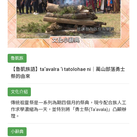
魯凱族
【魯凱族語】ta‘avalra ‘i tatolohae ni｜萬山部落勇士
祭的由來
文化介紹
傳統祖靈祭是一系列為期四個月的祭典，現今配合族人工
作求學濃縮為一天，並特別將「勇士祭(Ta‘avala)」凸顯辦
理。
小辭典