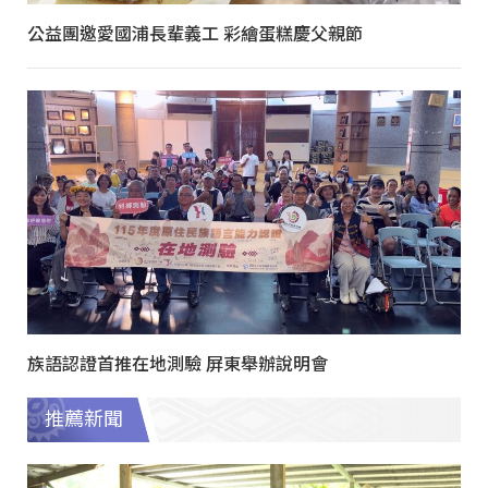
公益團邀愛國浦長輩義工 彩繪蛋糕慶父親節
族語認證首推在地測驗 屏東舉辦說明會
推薦新聞