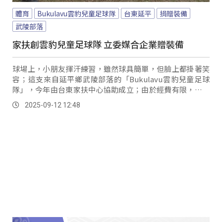
體育
Bukulavu雲豹兒童足球隊
台東延平
捐贈裝備
武陵部落
家扶創雲豹兒童足球隊 立委媒合企業贈裝備
球場上，小朋友揮汗練習，雖然球具簡單，但臉上都掛著笑
容；這支來自延平鄉武陵部落的「Bukulavu雲豹兒童足球
隊」，今年由台東家扶中心協助成立；由於經費有限，立委
陳瑩、莊瑞雄媒合企業家林志誠送愛，特別贈送球隊共40雙
2025-09-12 12:48
球鞋、40顆足球及球衣等，讓孩子更安心地享受踢球樂趣。