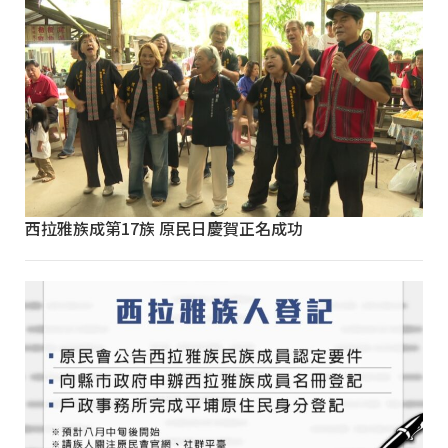
西拉雅族成第17族 原民日慶賀正名成功