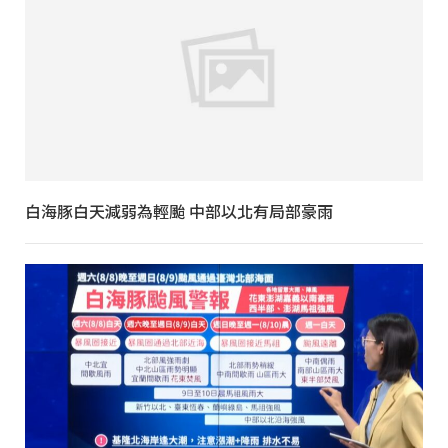
白海豚白天減弱為輕颱 中部以北有局部豪雨