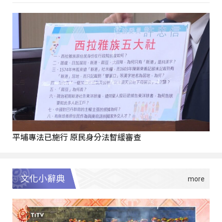
平埔專法已施行 原民身分法暫緩審查
文化小辭典