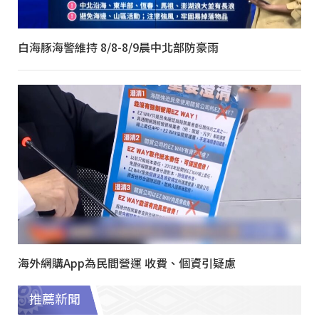
白海豚海警維持 8/8-8/9晨中北部防豪雨
海外網購App為民間營運 收費、個資引疑慮
推薦新聞