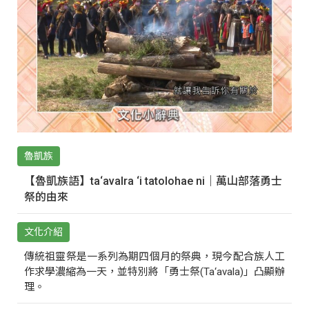
魯凱族
【魯凱族語】ta‘avalra ‘i tatolohae ni｜萬山部落勇士
祭的由來
文化介紹
傳統祖靈祭是一系列為期四個月的祭典，現今配合族人工
作求學濃縮為一天，並特別將「勇士祭(Ta‘avala)」凸顯辦
理。