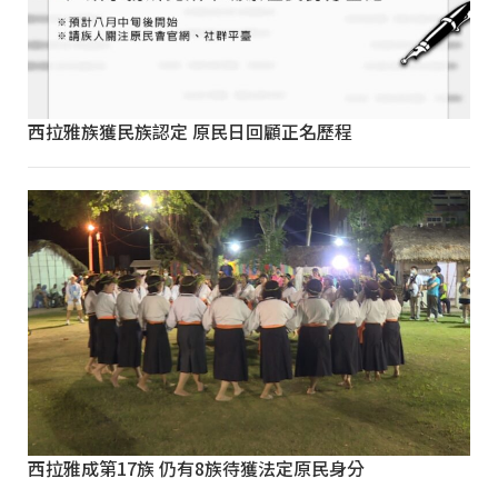
西拉雅族獲民族認定 原民日回顧正名歷程
西拉雅成第17族 仍有8族待獲法定原民身分