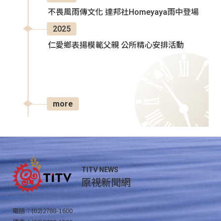
不畏風雨傳文化 達邦社Homeyaya雨中登場
2025
仁愛鄉表揚模範父親 公所精心安排活動
more
TITV NEWS
原視新聞網
電話：(02)2788-1600