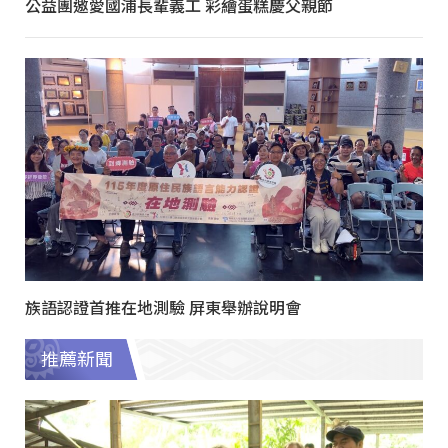
公益團邀愛國浦長輩義工 彩繪蛋糕慶父親節
族語認證首推在地測驗 屏東舉辦說明會
推薦新聞