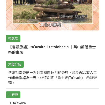
魯凱族
【魯凱族語】ta‘avalra ‘i tatolohae ni｜萬山部落勇士
祭的由來
文化介紹
傳統祖靈祭是一系列為期四個月的祭典，現今配合族人工
作求學濃縮為一天，並特別將「勇士祭(Ta‘avala)」凸顯辦
理。
小辭典
ta‘avalra