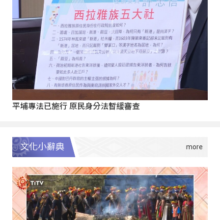
平埔專法已施行 原民身分法暫緩審查
文化小辭典