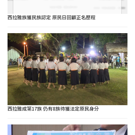
西拉雅族獲民族認定 原民日回顧正名歷程
西拉雅成第17族 仍有8族待獲法定原民身分