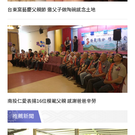
台東窯藝慶父親節 邀父子做陶碗感念土地
南投仁愛表揚16位模範父親 感謝爸爸辛勞
推薦新聞