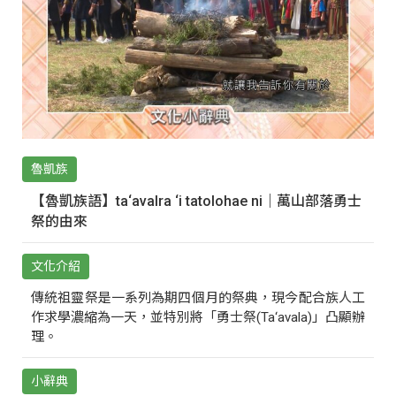
魯凱族
【魯凱族語】ta‘avalra ‘i tatolohae ni｜萬山部落勇士
祭的由來
文化介紹
傳統祖靈祭是一系列為期四個月的祭典，現今配合族人工
作求學濃縮為一天，並特別將「勇士祭(Ta‘avala)」凸顯辦
理。
小辭典