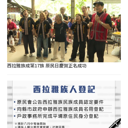
西拉雅族成第17族 原民日慶賀正名成功