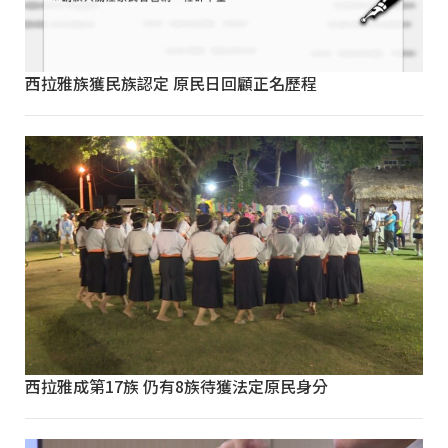
西拉雅族獲民族認定 原民日回顧正名歷程
西拉雅成第17族 仍有8族待獲法定原民身分