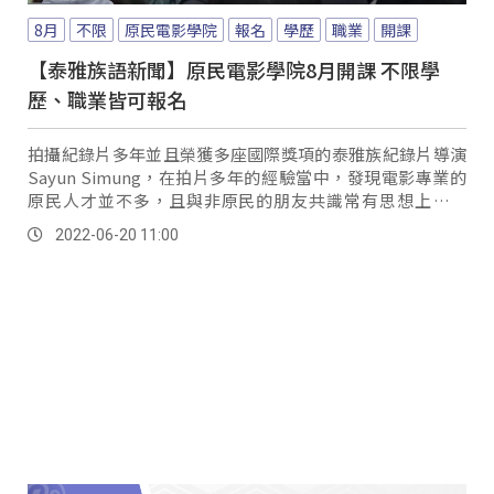
8月
不限
原民電影學院
報名
學歷
職業
開課
【泰雅族語新聞】原民電影學院8月開課 不限學
歷、職業皆可報名
拍攝紀錄片多年並且榮獲多座國際獎項的泰雅族紀錄片導演
Sayun Simung，在拍片多年的經驗當中，發現電影專業的
原民人才並不多，且與非原民的朋友共識常有思想上的落
差，經過多年的籌畫後，終於確定在今年成立「原住民族電
2022-06-20 11:00
影學院」，讓族人免費學習專業課程，期盼培育原住民族的
專業人才。