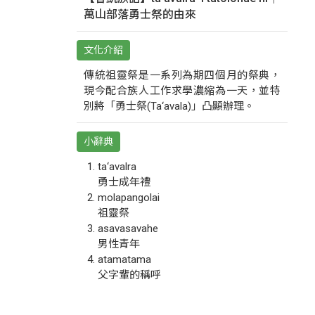
萬山部落勇士祭的由來
文化介紹
傳統祖靈祭是一系列為期四個月的祭典，
現今配合族人工作求學濃縮為一天，並特
別將「勇士祭(Ta‘avala)」凸顯辦理。
小辭典
ta‘avalra
勇士成年禮
molapangolai
祖靈祭
asavasavahe
男性青年
atamatama
父字輩的稱呼