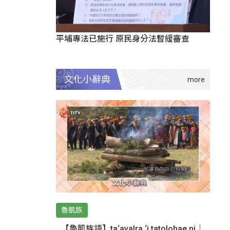
平埔專法已施行 原民身分法暫緩審查
文化小辭典
魯凱族
【魯凱族語】ta‘avalra ‘i tatolohae ni｜