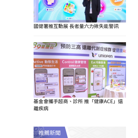
國健署推互動展 長者量六力揪失能警訊
基金會攜手超商、診所 推「健康ACE」遠
離疾病
推薦新聞