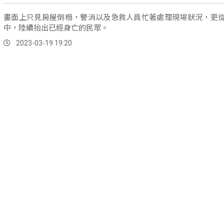
畫面上只見房屋倒榻，警消以及急救人員忙著處理現場狀況，更
中，陸續抬出已經身亡的民眾。
2023-03-19 19:20