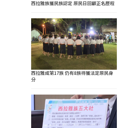
西拉雅族獲民族認定 原民日回顧正名歷程
西拉雅成第17族 仍有8族待獲法定原民身
分