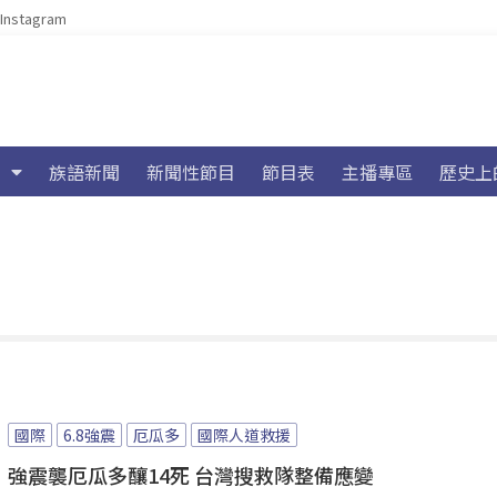
Instagram
族語新聞
新聞性節目
節目表
主播專區
歷史上
國際
6.8強震
厄瓜多
國際人道救援
強震襲厄瓜多釀14死 台灣搜救隊整備應變