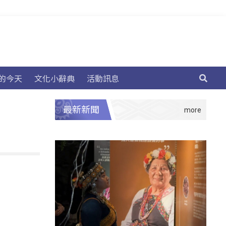
的今天
文化小辭典
活動訊息
最新新聞