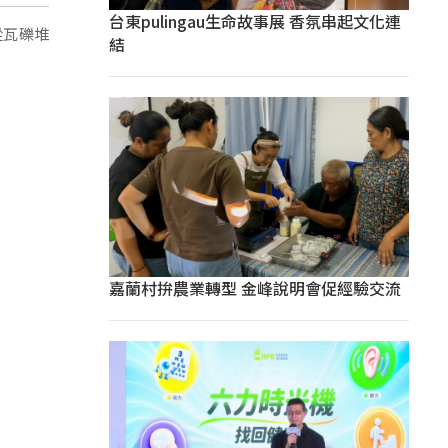
台東pulingau生命故事展 香氛串起文化連
從瓦礫堆
結
嘉蘭村拚農業轉型 金峰說明會促經驗交流