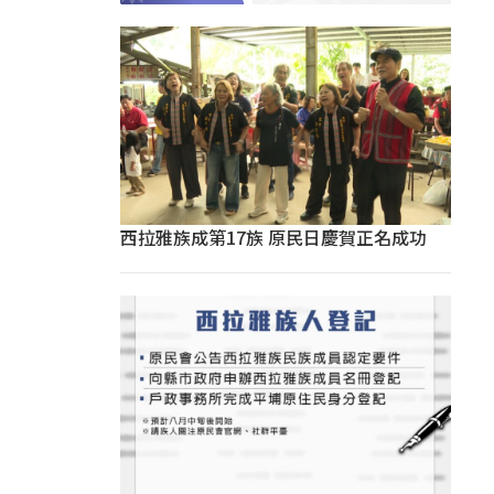
西拉雅族成第17族 原民日慶賀正名成功