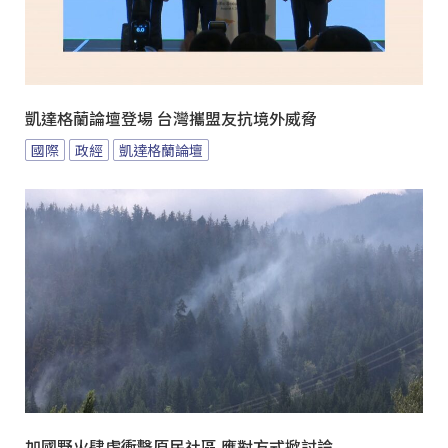
凱達格蘭論壇登場 台灣攜盟友抗境外威脅
國際
政經
凱達格蘭論壇
加國野火肆虐衝擊原民社區 應對方式掀討論