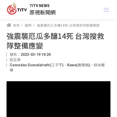
TITV NEWS
原視新聞網
首頁
國際
強震襲厄瓜多釀14死 台灣搜救隊整備應變
強震襲厄瓜多釀14死 台灣搜救
隊整備應變
發布：2023-03-19 19:20
厄瓜多
Cemedas Dumalalrath(江子芊)
、
Kawa(施俊銘)
、
綜合報
導