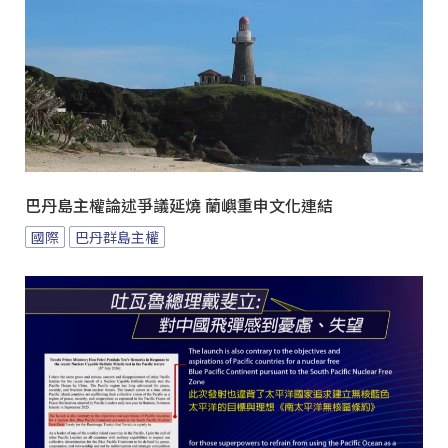
巴丹島主權論述爭議延燒 蘭嶼重申文化連結
國際
巴丹群島主權