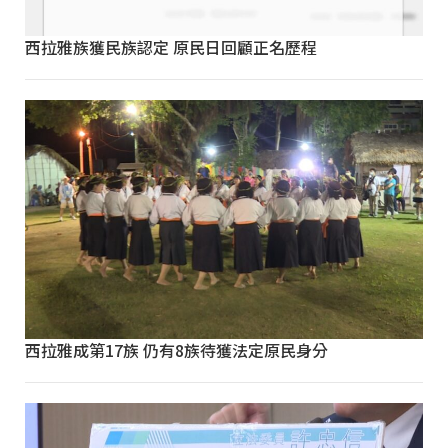
西拉雅族獲民族認定 原民日回顧正名歷程
西拉雅成第17族 仍有8族待獲法定原民身分