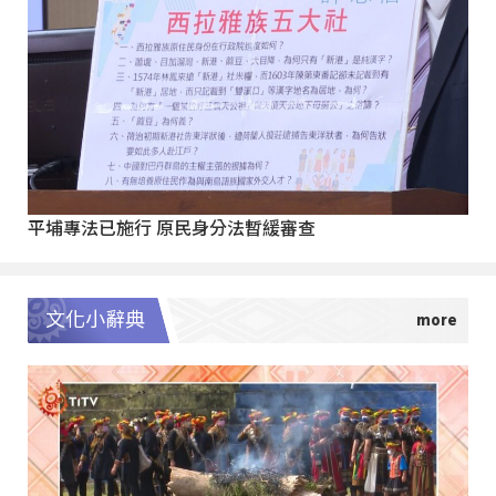
平埔專法已施行 原民身分法暫緩審查
文化小辭典