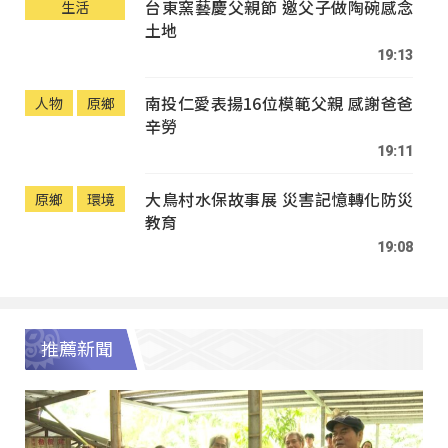
台東窯藝慶父親節 邀父子做陶碗感念
生活
土地
19:13
南投仁愛表揚16位模範父親 感謝爸爸
人物
原鄉
辛勞
19:11
大鳥村水保故事展 災害記憶轉化防災
原鄉
環境
教育
19:08
推薦新聞