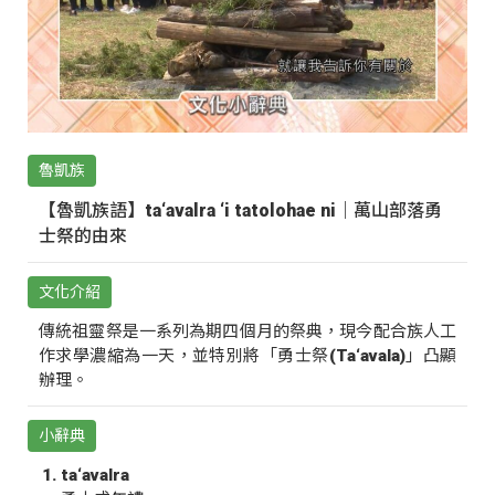
魯凱族
【魯凱族語】ta‘avalra ‘i tatolohae ni｜萬山部落勇
士祭的由來
文化介紹
傳統祖靈祭是一系列為期四個月的祭典，現今配合族人工
作求學濃縮為一天，並特別將「勇士祭(Ta‘avala)」凸顯
辦理。
小辭典
ta‘avalra