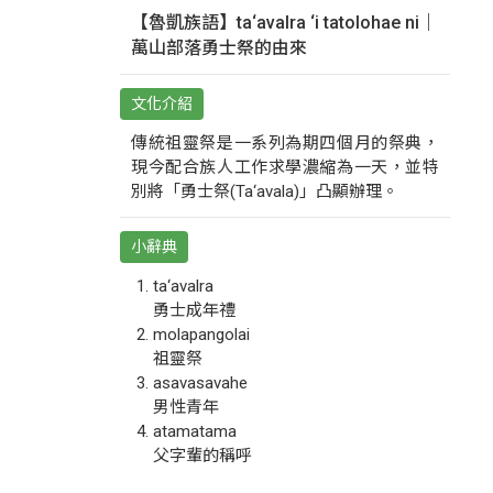
【魯凱族語】ta‘avalra ‘i tatolohae ni｜
萬山部落勇士祭的由來
文化介紹
傳統祖靈祭是一系列為期四個月的祭典，
現今配合族人工作求學濃縮為一天，並特
別將「勇士祭(Ta‘avala)」凸顯辦理。
小辭典
ta‘avalra
勇士成年禮
molapangolai
祖靈祭
asavasavahe
男性青年
atamatama
父字輩的稱呼