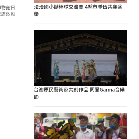
法治國小辦棒球交流賽 4縣市隊伍共襄盛
博物館日
舉
灣族歌舞
台澳原民藝術家共創作品 同登Garma音樂
節