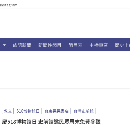
Instagram
族語新聞
新聞性節目
節目表
主播專區
歷史上
教文
518博物館日
台東晃晃書店
台灣史前館
慶518博物館日 史前館邀民眾周末免費參觀