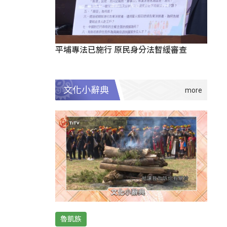
平埔專法已施行 原民身分法暫緩審查
文化小辭典
魯凱族