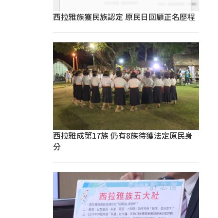
西拉雅族獲民族認定 原民日回顧正名歷程
西拉雅成第17族 仍有8族待獲法定原民身
分