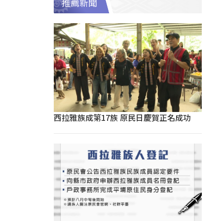
推薦新聞
西拉雅族成第17族 原民日慶賀正名成功