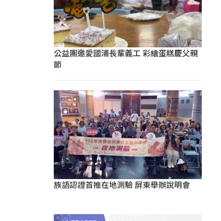
公益團邀愛國浦長輩義工 彩繪蛋糕慶父親
節
族語認證首推在地測驗 屏東舉辦說明會