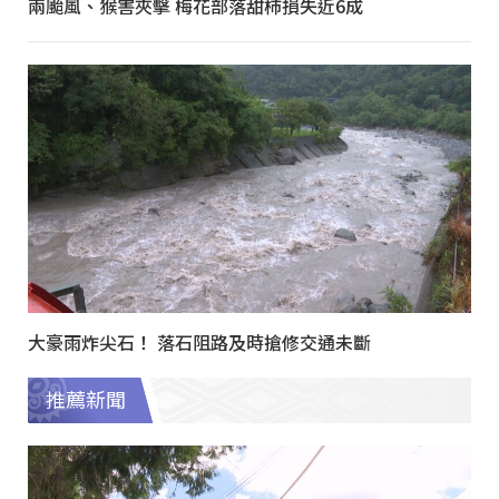
兩颱風、猴害夾擊 梅花部落甜柿損失近6成
大豪雨炸尖石！ 落石阻路及時搶修交通未斷
推薦新聞