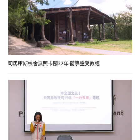
司馬庫斯校舍無照卡關22年 衝擊童受教權