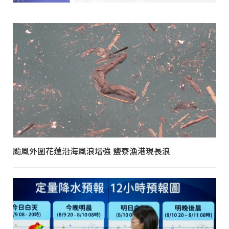
颱風外圍花蓮沿海風浪增強 鹽寮漁港現長浪