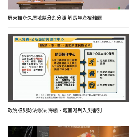
屏東推永久屋地籍分割分照 解長年產權難題
政院版災防法修法 海嘯、堰塞湖列入災害別