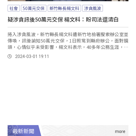
社會
50萬元交保
新竹縣長楊文科
涉貪風波
疑涉貪訊後50萬元交保 楊文科：盼司法還清白
捲入涉貪風波，新竹縣長楊文科遭新竹地檢署搜索辦公室並
傳喚，訊後諭知50萬元交保，1日照常到縣府辦公，面對鏡
頭，心情似乎未受影響，楊文科表示，40多年公務生涯，行
事光明磊落，會全力配合調查，捍衛清白。
2024-03-01 19:11
最新新聞