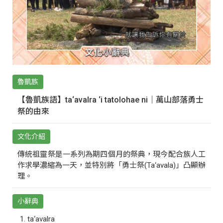
魯凱族
【魯凱族語】ta‘avalra ‘i tatolohae ni｜萬山部落勇士
祭的由來
文化介紹
傳統祖靈祭是一系列為期四個月的祭典，現今配合族人工
作求學濃縮為一天，並特別將「勇士祭(Ta‘avala)」凸顯辦
理。
小辭典
ta‘avalra