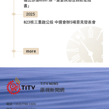
貓公部落Ilisin 頒「重要民俗登錄認定證
書」
2025
823核三重啟公投 中選會辦5場意見發表會
more
TITV NEWS
原視新聞網
電話：(02)2788-1600