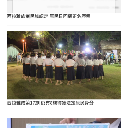
西拉雅族獲民族認定 原民日回顧正名歷程
西拉雅成第17族 仍有8族待獲法定原民身分