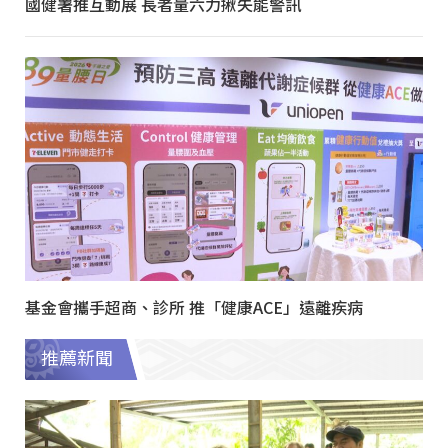
國健署推互動展 長者量六力揪失能警訊
基金會攜手超商、診所 推「健康ACE」遠離疾病
推薦新聞