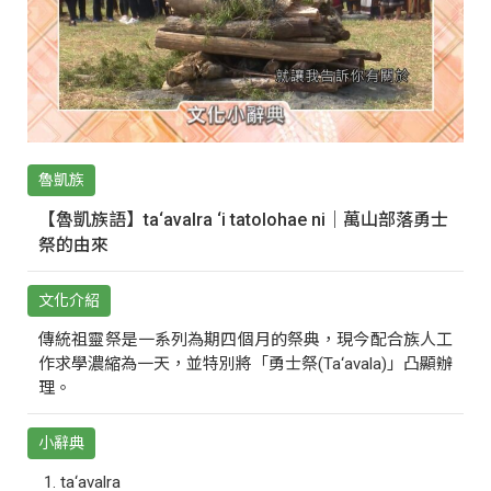
魯凱族
【魯凱族語】ta‘avalra ‘i tatolohae ni｜萬山部落勇士
祭的由來
文化介紹
傳統祖靈祭是一系列為期四個月的祭典，現今配合族人工
作求學濃縮為一天，並特別將「勇士祭(Ta‘avala)」凸顯辦
理。
小辭典
ta‘avalra