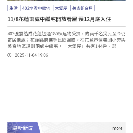
生活
403地震中繼宅
大愛屋
美崙組合屋
11/8花蓮兩處中繼宅開放看屋 預12月底入住
403強震造成花蓮超過180棟建物受損，約兩千名災民至今仍
寄居他處；花蓮縣府攜手民間團體，在花蓮市信義國小旁與
美崙地區規劃兩處中繼宅，「大愛屋」共有144戶、部分設
有無障礙空間，預計11月中旬可取得使用執照。
2025-11-04 19:06
最新新聞