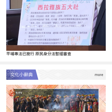
平埔專法已施行 原民身分法暫緩審查
文化小辭典