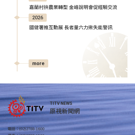
嘉蘭村拚農業轉型 金峰說明會促經驗交流
2026
國健署推互動展 長者量六力揪失能警訊
more
TITV NEWS
原視新聞網
電話：(02)2788-1600