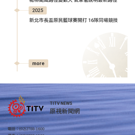
楊柳颱風路徑變數大 氣象署說明最新路徑
2025
新北市長盃原民籃球賽開打 16隊同場競技
more
TITV NEWS
原視新聞網
電話：(02)2788-1600