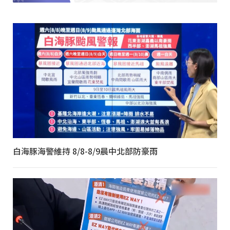
白海豚海警維持 8/8-8/9晨中北部防豪雨