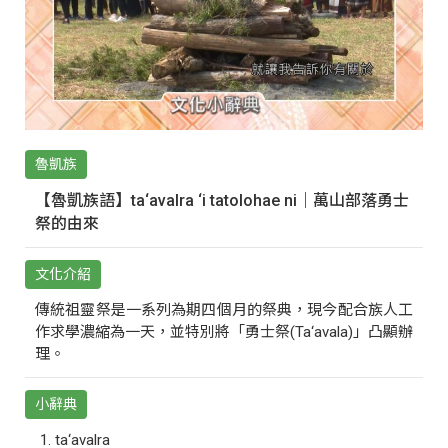
魯凱族
【魯凱族語】ta‘avalra ‘i tatolohae ni｜萬山部落勇士
祭的由來
文化介紹
傳統祖靈祭是一系列為期四個月的祭典，現今配合族人工
作求學濃縮為一天，並特別將「勇士祭(Ta‘avala)」凸顯辦
理。
小辭典
ta‘avalra