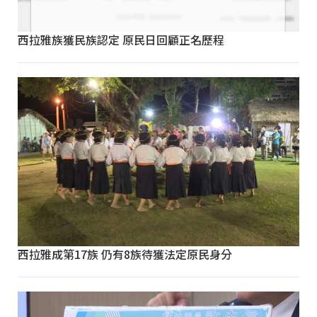
西拉雅族獲民族認定 原民日回顧正名歷程
西拉雅成第17族 仍有8族待獲法定原民身分