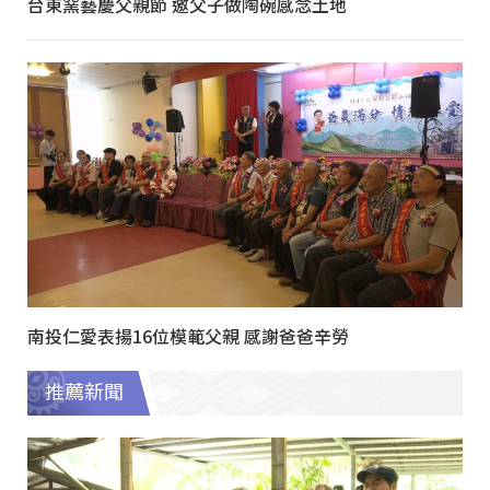
台東窯藝慶父親節 邀父子做陶碗感念土地
南投仁愛表揚16位模範父親 感謝爸爸辛勞
推薦新聞