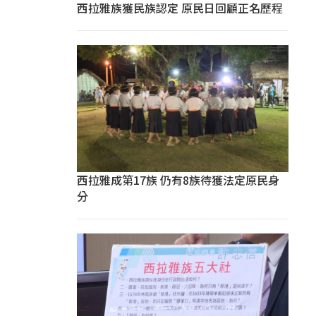
西拉雅族獲民族認定 原民日回顧正名歷程
西拉雅成第17族 仍有8族待獲法定原民身
分