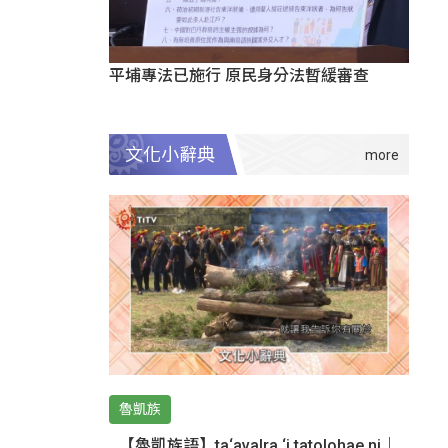
平埔專法已施行 原民身分法暫緩審查
文化小辭典
魯凱族
【魯凱族語】ta‘avalra ‘i tatolohae ni｜