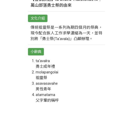
萬山部落勇士祭的由來
文化介紹
傳統祖靈祭是一系列為期四個月的祭典，
現今配合族人工作求學濃縮為一天，並特
別將「勇士祭(Ta‘avala)」凸顯辦理。
小辭典
ta‘avalra
勇士成年禮
molapangolai
祖靈祭
asavasavahe
男性青年
atamatama
父字輩的稱呼