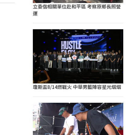
立委偕相關單位赴和平區 考察原鄉長照營
運
瓊斯盃8/14燃戰火 中華男籃陣容星光熠熠