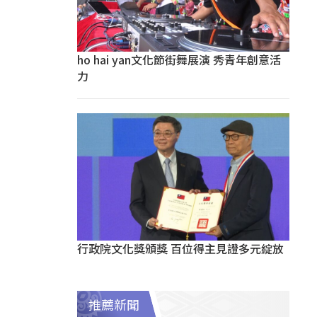
ho hai yan文化節街舞展演 秀青年創意活
力
行政院文化獎頒獎 百位得主見證多元綻放
推薦新聞