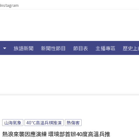
Instagram
族語新聞
新聞性節目
節目表
主播專區
歷史上
山海氣象
40℃高溫兵棋推演
熱傷害
熱浪來襲因應演練 環境部首辦40度高溫兵推