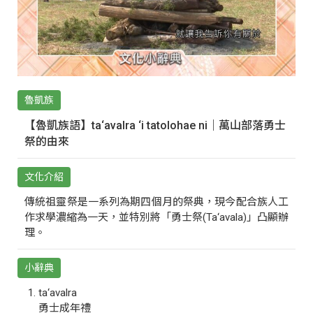
魯凱族
【魯凱族語】ta‘avalra ‘i tatolohae ni｜萬山部落勇士
祭的由來
文化介紹
傳統祖靈祭是一系列為期四個月的祭典，現今配合族人工
作求學濃縮為一天，並特別將「勇士祭(Ta‘avala)」凸顯辦
理。
小辭典
ta‘avalra
勇士成年禮