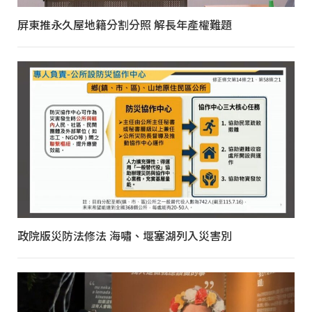
屏東推永久屋地籍分割分照 解長年產權難題
政院版災防法修法 海嘯、堰塞湖列入災害別