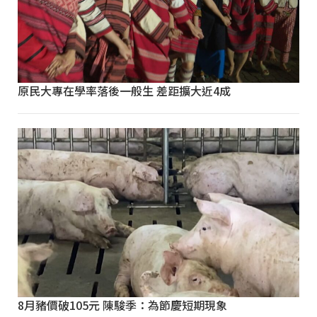
原民大專在學率落後一般生 差距擴大近4成
8月豬價破105元 陳駿季：為節慶短期現象