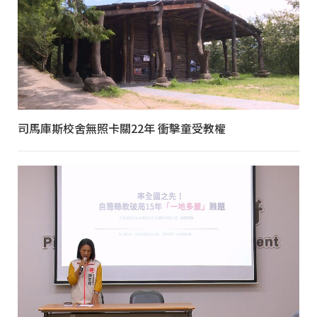
司馬庫斯校舍無照卡關22年 衝擊童受教權