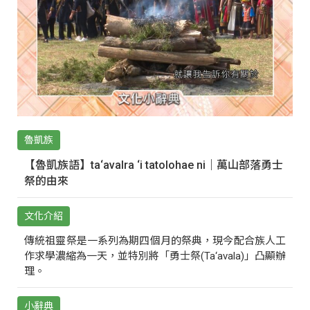
魯凱族
【魯凱族語】ta‘avalra ‘i tatolohae ni｜萬山部落勇士
祭的由來
文化介紹
傳統祖靈祭是一系列為期四個月的祭典，現今配合族人工
作求學濃縮為一天，並特別將「勇士祭(Ta‘avala)」凸顯辦
理。
小辭典