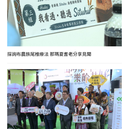
探詢布農族尾椎療法 那瑪夏耆老分享見聞