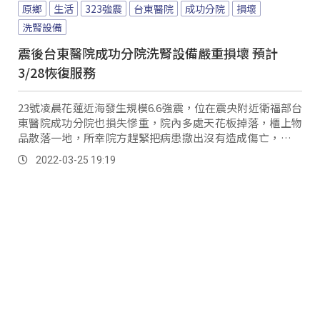
原鄉
生活
323強震
台東醫院
成功分院
損壞
洗腎設備
震後台東醫院成功分院洗腎設備嚴重損壞 預計
3/28恢復服務
23號凌晨花蓮近海發生規模6.6強震，位在震央附近衛福部台
東醫院成功分院也損失慘重，院內多處天花板掉落，櫃上物
品散落一地，所幸院方趕緊把病患撤出沒有造成傷亡，但地
震造成3樓洗腎室逆滲透供水管路斷裂，多...。
2022-03-25 19:19