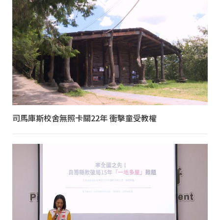
司馬庫斯校舍無照卡關22年 衝擊童受教權