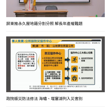
屏東推永久屋地籍分割分照 解長年產權難題
政院版災防法修法 海嘯、堰塞湖列入災害別