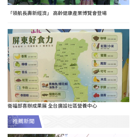
「領航長壽新經濟」 高齡健康產業博覽會登場
衛福部喜辦成果展 全台廣設社區營養中心
推薦新聞