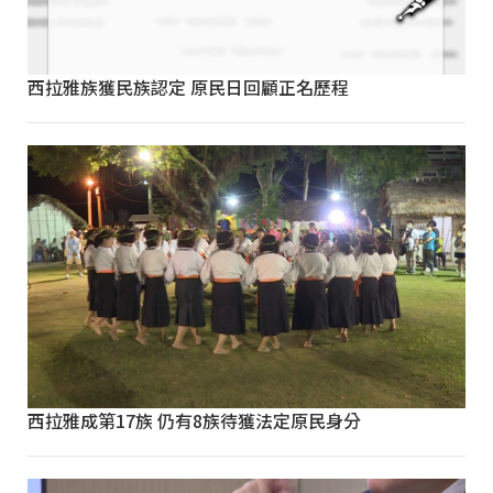
西拉雅族獲民族認定 原民日回顧正名歷程
西拉雅成第17族 仍有8族待獲法定原民身分