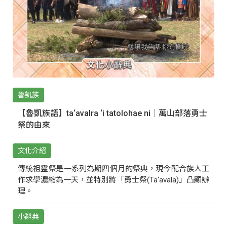
魯凱族
【魯凱族語】ta‘avalra ‘i tatolohae ni｜萬山部落勇士
祭的由來
文化介紹
傳統祖靈祭是一系列為期四個月的祭典，現今配合族人工
作求學濃縮為一天，並特別將「勇士祭(Ta‘avala)」凸顯辦
理。
小辭典