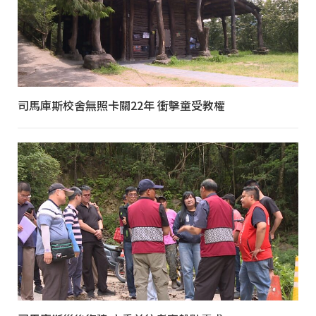
司馬庫斯校舍無照卡關22年 衝擊童受教權