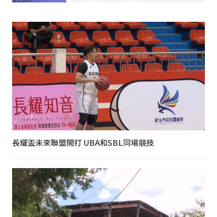
長耀盃未來聯盟開打 UBA和SBL同場競技