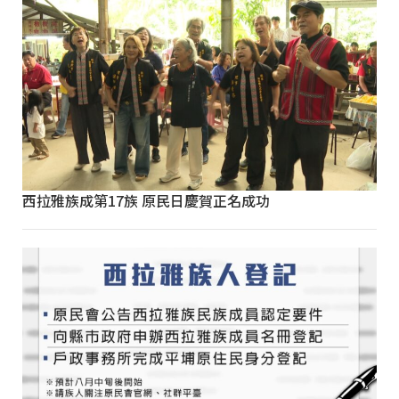
西拉雅族成第17族 原民日慶賀正名成功