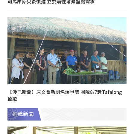
司馬庫斯災後復建 立委前往考察盤點需求
【涉己新聞】原文會新劇名爆爭議 團隊8/7赴Tafalong
致歉
推薦新聞