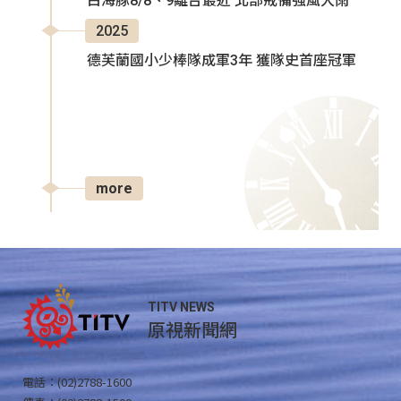
白海豚8/8、9離台最近 北部戒備強風大雨
2025
德芙蘭國小少棒隊成軍3年 獲隊史首座冠軍
more
TITV NEWS
原視新聞網
電話：(02)2788-1600