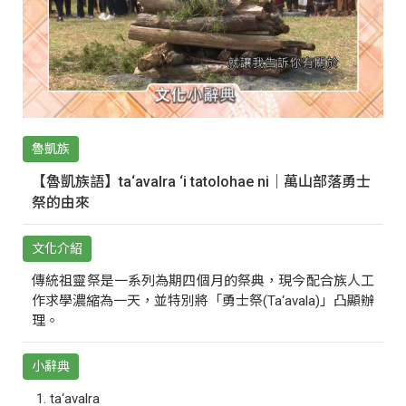
魯凱族
【魯凱族語】ta‘avalra ‘i tatolohae ni｜萬山部落勇士
祭的由來
文化介紹
傳統祖靈祭是一系列為期四個月的祭典，現今配合族人工
作求學濃縮為一天，並特別將「勇士祭(Ta‘avala)」凸顯辦
理。
小辭典
ta‘avalra