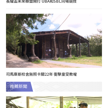
長耀盃未來聯盟開打 UBA和SBL同場競技
司馬庫斯校舍無照卡關22年 衝擊童受教權
推薦新聞