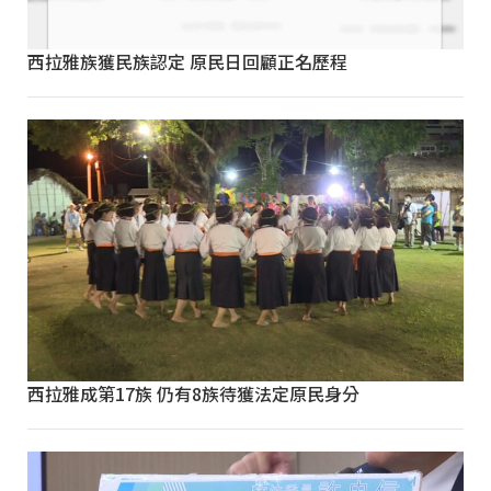
西拉雅族獲民族認定 原民日回顧正名歷程
西拉雅成第17族 仍有8族待獲法定原民身分