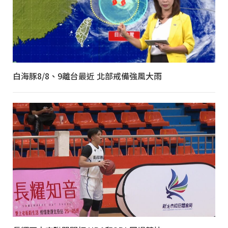
白海豚8/8、9離台最近 北部戒備強風大雨