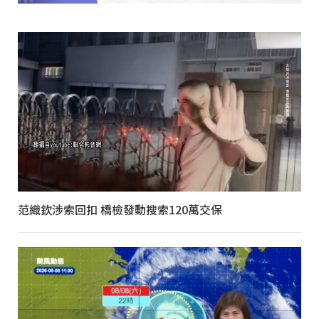
范織欽涉索回扣 橋檢發動搜索120萬交保