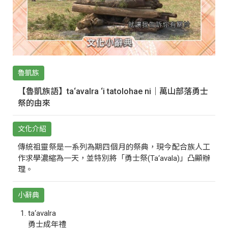
魯凱族
【魯凱族語】ta‘avalra ‘i tatolohae ni｜萬山部落勇士
祭的由來
文化介紹
傳統祖靈祭是一系列為期四個月的祭典，現今配合族人工
作求學濃縮為一天，並特別將「勇士祭(Ta‘avala)」凸顯辦
理。
小辭典
ta‘avalra
勇士成年禮