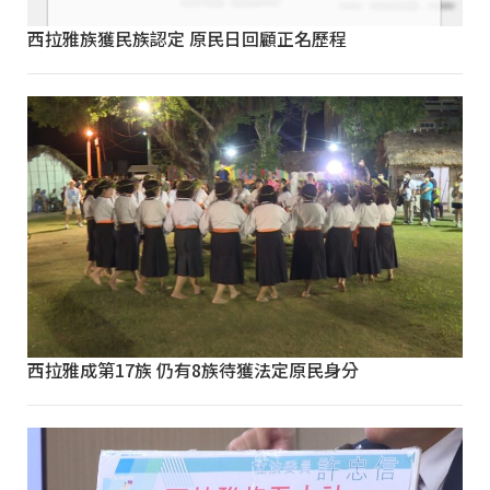
西拉雅族獲民族認定 原民日回顧正名歷程
西拉雅成第17族 仍有8族待獲法定原民身分