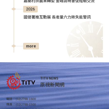
嘉蘭村拚農業轉型 金峰說明會促經驗交流
2026
國健署推互動展 長者量六力揪失能警訊
more
TITV NEWS
原視新聞網
電話：(02)2788-1600
傳真：(02)2788-1500