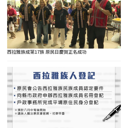
西拉雅族成第17族 原民日慶賀正名成功