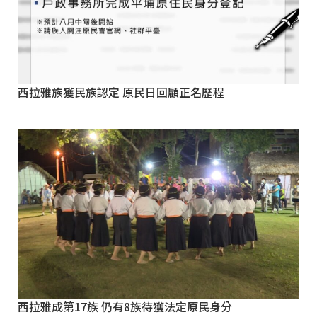
西拉雅族獲民族認定 原民日回顧正名歷程
西拉雅成第17族 仍有8族待獲法定原民身分