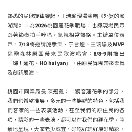
熟悉的民歌旋律響起，王瑞瑜現場演唱《外婆的澎
湖灣》，為2026桃園蓮花季暖場，也讓現場民眾
跟著節奏拍手哼唱，氣氛相當熱絡。主辦單位表
示，7/18將邀請施孝榮、于台煙、王瑞瑜及MVP
迷霧森林樂團帶來民歌演唱會；8/8-9則推出
「嗨！蓮花・HO hai yan」，由原民舞團帶來樂舞
及創新展演。
桃園市同業局長 陳冠義：「觀音蓮花季的部分，
我們也希望推展，多元的一些族群的特色，包括我
們客家的一些表演活動，甚至我們的原住民的各
項，精彩的一些表演，都可以在我們的蓮花季，陸
續地呈現，大家老少咸宜，好吃好玩好康好精彩，