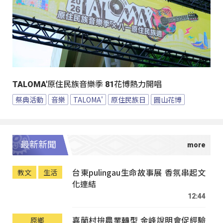
TALOMA'原住民族音樂季 81花博熱力開唱
祭典活動
音樂
TALOMA'
原住民族日
圓山花博
最新新聞
台東pulingau生命故事展 香氛串起文
教文
生活
化連結
12:44
嘉蘭村拚農業轉型 金峰說明會促經驗
原鄉