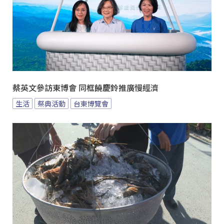
蔡英文參訪東博會 同框饒慶鈴推廣慢經濟
生活
祭典活動
台東博覽會