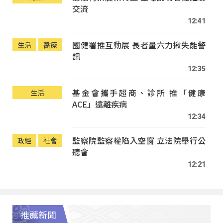
交流
12:41
國健署推互動展 長者量六力揪失能警
生活
醫療
訊
12:35
基金會攜手超商、診所 推「健康
生活
ACE」遠離疾病
12:34
監察院監察權陷入空窗 立法院舉行公
政經
社會
聽會
12:21
推薦新聞