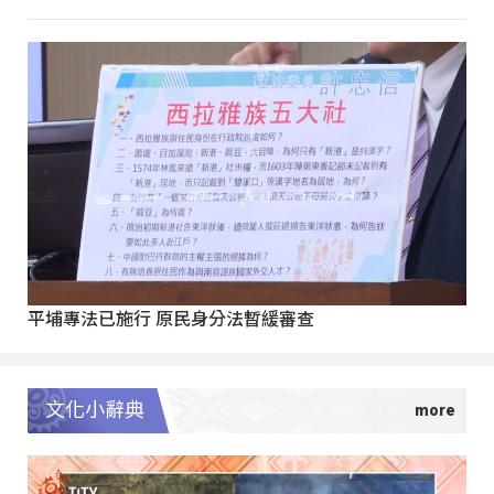
平埔專法已施行 原民身分法暫緩審查
文化小辭典