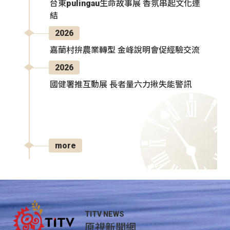
台東pulingau生命故事展 香氛串起文化連
結
2026
嘉蘭村拚農業轉型 金峰說明會促經驗交流
2026
國健署推互動展 長者量六力揪失能警訊
more
TITV NEWS
原視新聞網