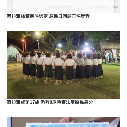
西拉雅族獲民族認定 原民日回顧正名歷程
西拉雅成第17族 仍有8族待獲法定原民身分