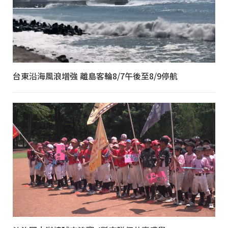
台東沿海風浪增強 離島客輪8/7午後至8/9停航