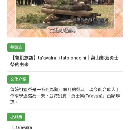
魯凱族
【魯凱族語】ta‘avalra ‘i tatolohae ni｜萬山部落勇士
祭的由來
文化介紹
傳統祖靈祭是一系列為期四個月的祭典，現今配合族人工
作求學濃縮為一天，並特別將「勇士祭(Ta‘avala)」凸顯辦
理。
小辭典
ta‘avalra