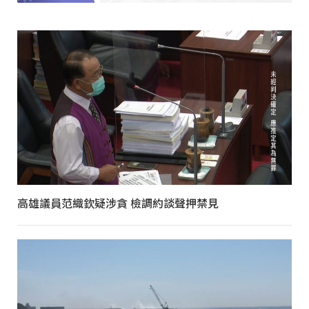
高雄議員范織欽疑涉貪 檢調約談聲押禁見