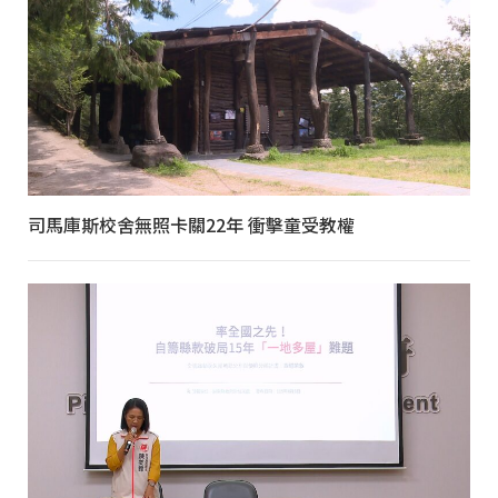
司馬庫斯校舍無照卡關22年 衝擊童受教權