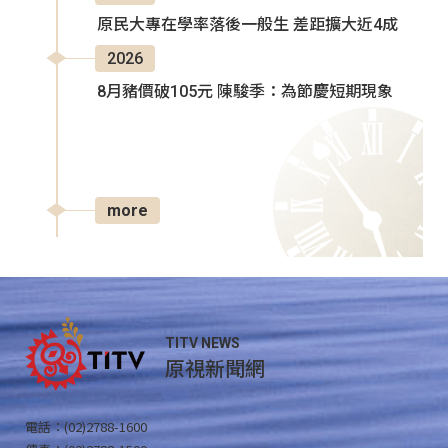
原民大專在學率落後一般生 差距擴大近4成
2026
8月豬價破105元 陳駿季：為節慶短期現象
more
TITV NEWS
原視新聞網
電話：(02)2788-1600