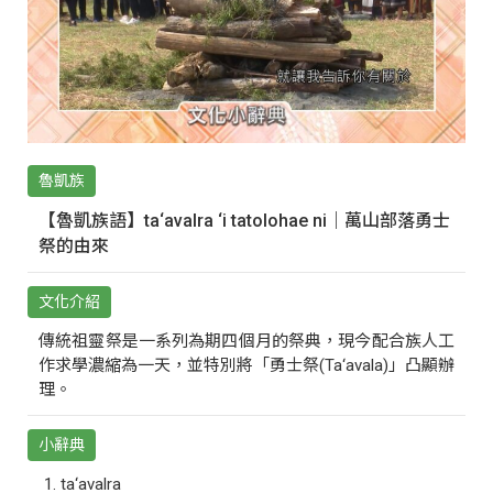
魯凱族
【魯凱族語】ta‘avalra ‘i tatolohae ni｜萬山部落勇士
祭的由來
文化介紹
傳統祖靈祭是一系列為期四個月的祭典，現今配合族人工
作求學濃縮為一天，並特別將「勇士祭(Ta‘avala)」凸顯辦
理。
小辭典
ta‘avalra