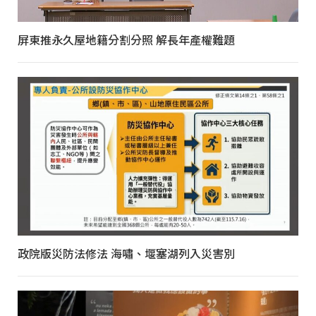
屏東推永久屋地籍分割分照 解長年產權難題
政院版災防法修法 海嘯、堰塞湖列入災害別