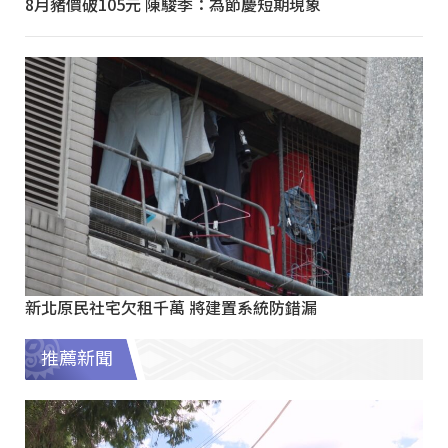
8月豬價破105元 陳駿季：為節慶短期現象
新北原民社宅欠租千萬 將建置系統防錯漏
推薦新聞