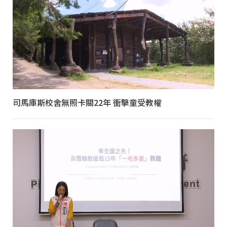
司馬庫斯校舍無照卡關22年 衝擊童受教權