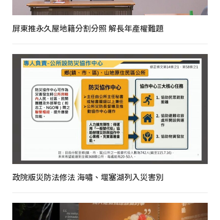
屏東推永久屋地籍分割分照 解長年產權難題
政院版災防法修法 海嘯、堰塞湖列入災害別