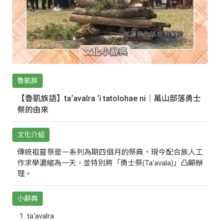
魯凱族
【魯凱族語】ta‘avalra ‘i tatolohae ni｜萬山部落勇士
祭的由來
文化介紹
傳統祖靈祭是一系列為期四個月的祭典，現今配合族人工
作求學濃縮為一天，並特別將「勇士祭(Ta‘avala)」凸顯辦
理。
小辭典
ta‘avalra