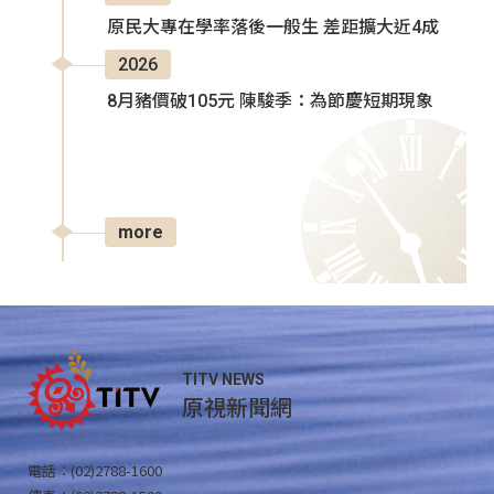
原民大專在學率落後一般生 差距擴大近4成
2026
8月豬價破105元 陳駿季：為節慶短期現象
more
TITV NEWS
原視新聞網
電話：(02)2788-1600