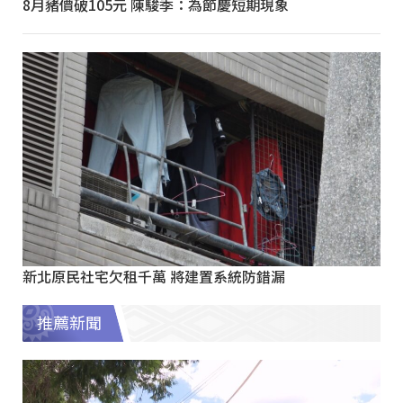
8月豬價破105元 陳駿季：為節慶短期現象
新北原民社宅欠租千萬 將建置系統防錯漏
推薦新聞