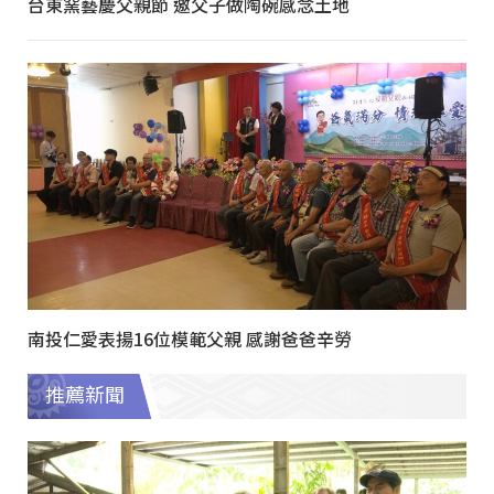
台東窯藝慶父親節 邀父子做陶碗感念土地
南投仁愛表揚16位模範父親 感謝爸爸辛勞
推薦新聞