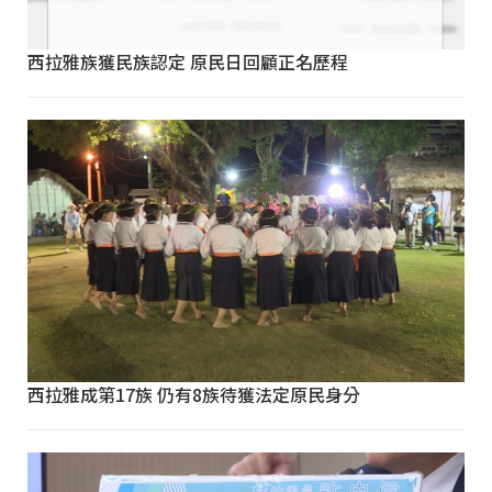
西拉雅族獲民族認定 原民日回顧正名歷程
西拉雅成第17族 仍有8族待獲法定原民身分