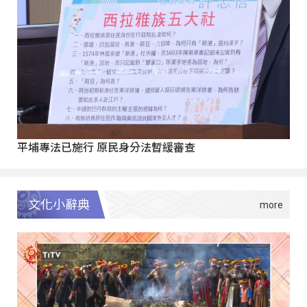
平埔專法已施行 原民身分法暫緩審查
文化小辭典