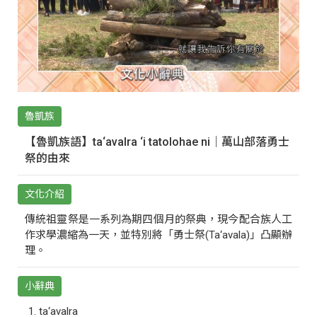
魯凱族
【魯凱族語】ta‘avalra ‘i tatolohae ni｜萬山部落勇士
祭的由來
文化介紹
傳統祖靈祭是一系列為期四個月的祭典，現今配合族人工
作求學濃縮為一天，並特別將「勇士祭(Ta‘avala)」凸顯辦
理。
小辭典
ta‘avalra