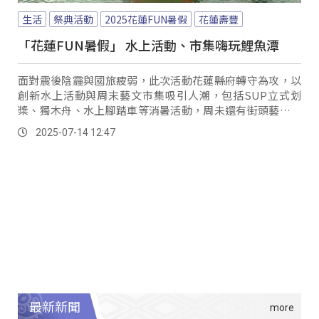
生活
祭典活動
2025花蓮FUN暑假
花蓮壽豐
「花蓮FUN暑假」 水上活動、市集嗨玩鯉魚潭
面對震後陰霾與國旅疲弱，此次活動花蓮縣府轉守為攻，以
創新水上活動與周末藝文市集吸引人潮，包括SUP立式划
槳、獨木舟、水上腳踏車等消暑活動，周未還有街頭藝人、
兒童劇、音樂表演等等，結合振興券與地方創生，有興趣的
2025-07-14 12:47
民眾不妨加入你的暑期旅遊行程。
最新新聞