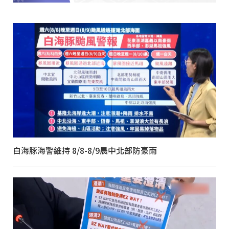
白海豚海警維持 8/8-8/9晨中北部防豪雨