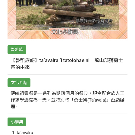
魯凱族
【魯凱族語】ta‘avalra ‘i tatolohae ni｜萬山部落勇士
祭的由來
文化介紹
傳統祖靈祭是一系列為期四個月的祭典，現今配合族人工
作求學濃縮為一天，並特別將「勇士祭(Ta‘avala)」凸顯辦
理。
小辭典
ta‘avalra