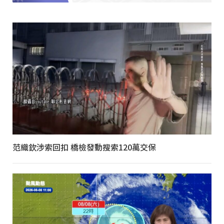
范織欽涉索回扣 橋檢發動搜索120萬交保