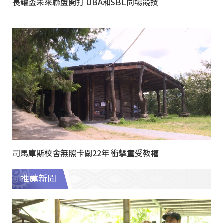
長耀盃未來聯盟開打 UBA和SBL同場競技
司馬庫斯校舍無照卡關22年 衝擊童受教權
推薦新聞