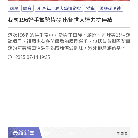
國際
體育
2025年世界大學運動會
授旗
總統賴清德
我國196好手蓄勢待發 出征世大運力拚佳績
這次196名的選手當中，參與了田徑、游泳、籃球等15種運
動項目，裡頭也有多位優秀的原民選手，包括曾參與巴黎奧
運的阿美族田徑選手張博雅備受關注，另外排灣族跆拳道選
手李祈恩、泰雅族的游艾喆更扛起男籃隊長的角色；而這次
2025-07-14 19:35
世大運首度比照亞、奧運增設中繼站，包括設立膳食公寓、
物理治療所以及運動中心，提供後勤支援服務，即將登場的
世大運賽事，原視新聞也會隨時替您掌握原民選手的優異表
現。
最新新聞