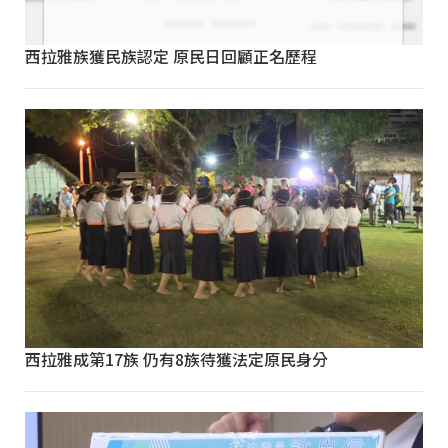
西拉雅族獲民族認定 原民日回顧正名歷程
西拉雅成第17族 仍有8族待獲法定原民身分