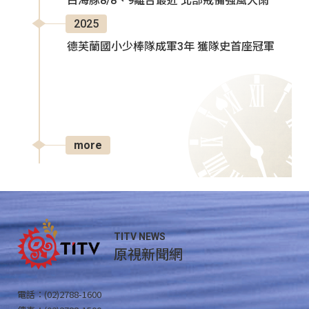
白海豚8/8、9離台最近 北部戒備強風大雨
2025
德芙蘭國小少棒隊成軍3年 獲隊史首座冠軍
more
TITV NEWS
原視新聞網
電話：(02)2788-1600