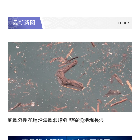
最新新聞
颱風外圍花蓮沿海風浪增強 鹽寮漁港現長浪