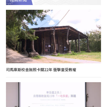
司馬庫斯校舍無照卡關22年 衝擊童受教權