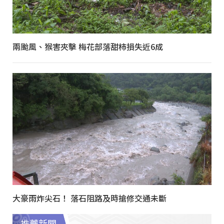
兩颱風、猴害夾擊 梅花部落甜柿損失近6成
大豪雨炸尖石！ 落石阻路及時搶修交通未斷
推薦新聞