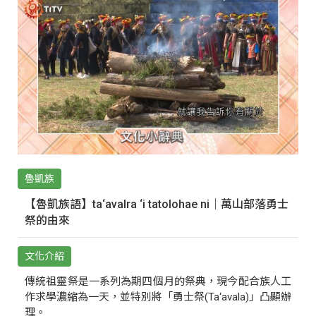
魯凱族
【魯凱族語】ta‘avalra ‘i tatolohae ni｜萬山部落勇士
祭的由來
文化介紹
傳統祖靈祭是一系列為期四個月的祭典，現今配合族人工
作求學濃縮為一天，並特別將「勇士祭(Ta‘avala)」凸顯辦
理。