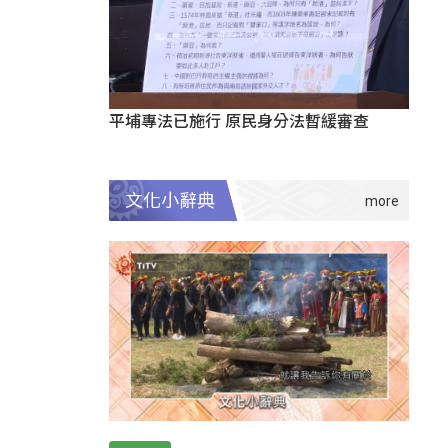
平埔專法已施行 原民身分法暫緩審查
文化小辭典