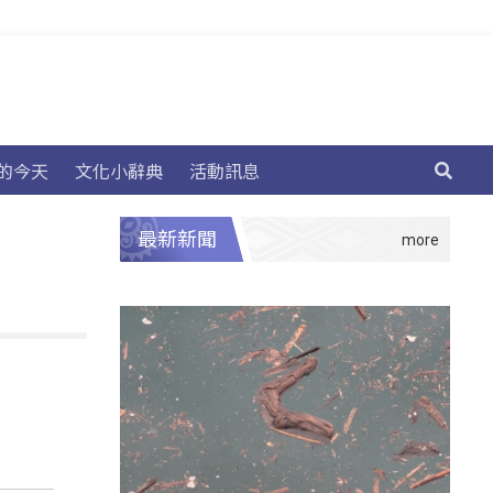
的今天
文化小辭典
活動訊息
最新新聞