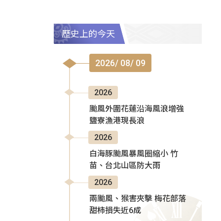
歷史上的今天
2026/ 08/ 09
2026
颱風外圍花蓮沿海風浪增強
鹽寮漁港現長浪
2026
白海豚颱風暴風圈縮小 竹
苗、台北山區防大雨
2026
兩颱風、猴害夾擊 梅花部落
甜柿損失近6成