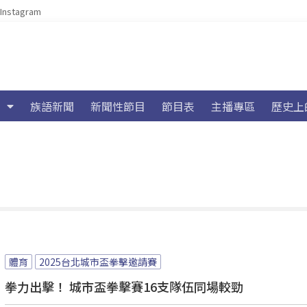
Instagram
族語新聞
新聞性節目
節目表
主播專區
歷史上
體育
2025台北城市盃拳擊邀請賽
拳力出擊！ 城市盃拳擊賽16支隊伍同場較勁