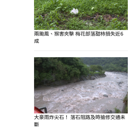
兩颱風、猴害夾擊 梅花部落甜柿損失近6
成
大豪雨炸尖石！ 落石阻路及時搶修交通未
斷