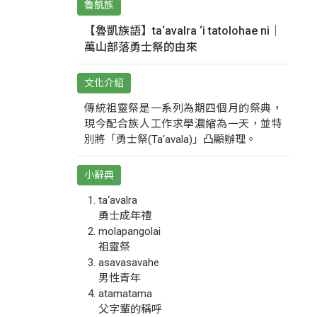
魯凱族
【魯凱族語】ta‘avalra ‘i tatolohae ni｜
萬山部落勇士祭的由來
文化介紹
傳統祖靈祭是一系列為期四個月的祭典，
現今配合族人工作求學濃縮為一天，並特
別將「勇士祭(Ta‘avala)」凸顯辦理。
小辭典
ta‘avalra
勇士成年禮
molapangolai
祖靈祭
asavasavahe
男性青年
atamatama
父字輩的稱呼