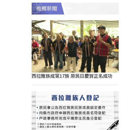
推薦新聞
西拉雅族成第17族 原民日慶賀正名成功