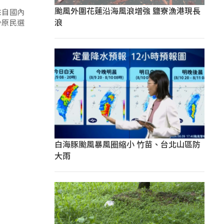
颱風外圍花蓮沿海風浪增強 鹽寮漁港現長
來自國內
浪
少原民選
白海豚颱風暴風圈縮小 竹苗、台北山區防
大雨