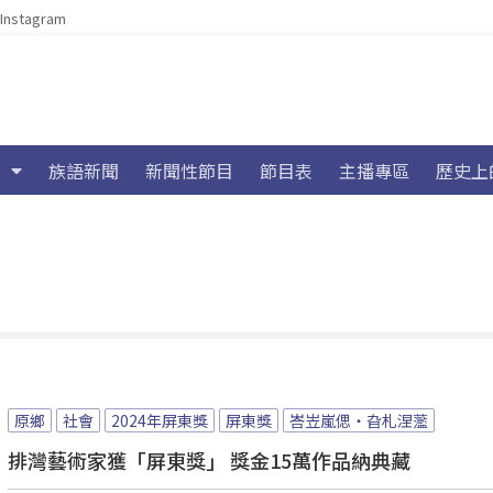
Instagram
族語新聞
新聞性節目
節目表
主播專區
歷史上
原鄉
社會
2024年屏東獎
屏東獎
峇岦嵐偲・旮札涅蘫
排灣藝術家獲「屏東獎」 獎金15萬作品納典藏