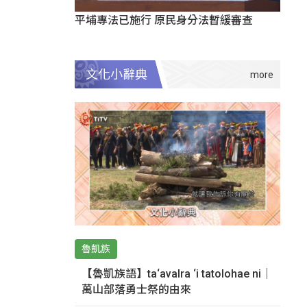
平埔專法已施行 原民身分法暫緩審查
文化小辭典
魯凱族
【魯凱族語】ta‘avalra ‘i tatolohae ni｜
萬山部落勇士祭的由來