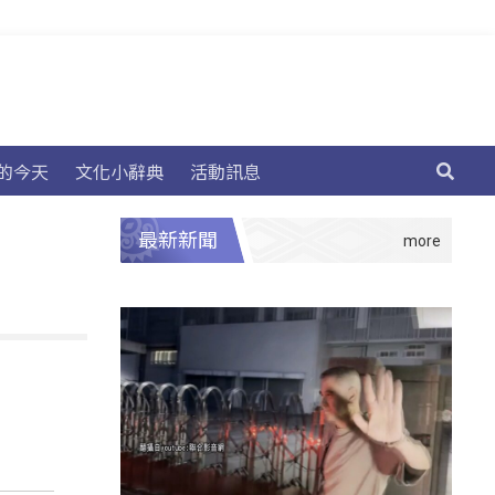
的今天
文化小辭典
活動訊息
最新新聞