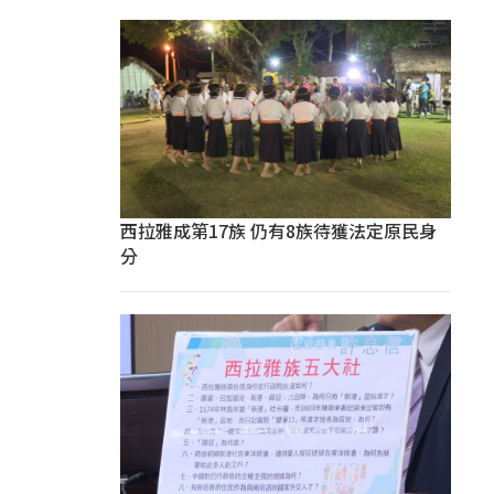
西拉雅成第17族 仍有8族待獲法定原民身
分