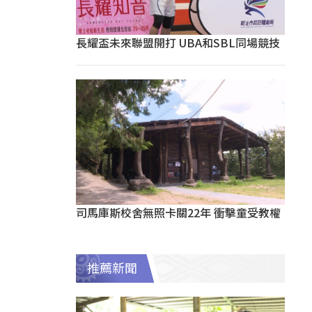
長耀盃未來聯盟開打 UBA和SBL同場競技
司馬庫斯校舍無照卡關22年 衝擊童受教權
推薦新聞