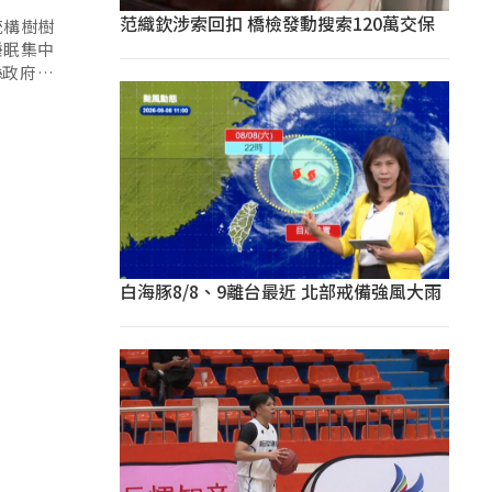
范織欽涉索回扣 橋檢發動搜索120萬交保
統構樹樹
睡眠集中
縣政府典
白海豚8/8、9離台最近 北部戒備強風大雨