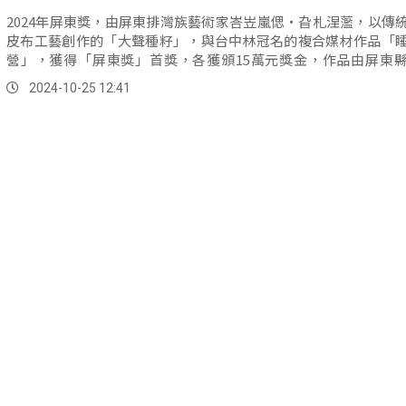
2024年屏東獎，由屏東排灣族藝術家峇岦嵐偲・旮札涅蘫，以傳
皮布工藝創作的「大聲種籽」，與台中林冠名的複合媒材作品「
營」，獲得「屏東獎」首獎，各獲頒15萬元獎金，作品由屏東
藏。
2024-10-25 12:41