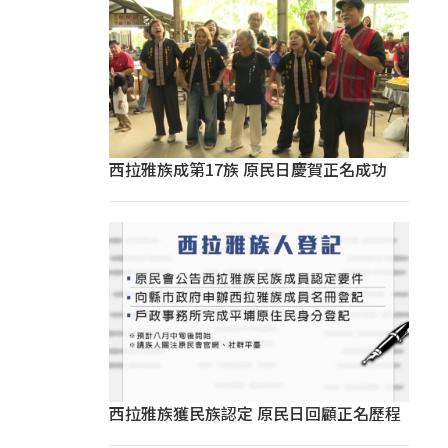
西拉雅族成第17族 原民日慶賀正名成功
西拉雅族獲民族認定 原民日回顧正名歷程