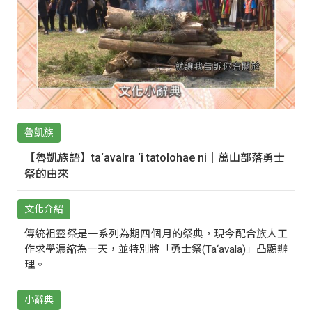
魯凱族
【魯凱族語】ta‘avalra ‘i tatolohae ni｜萬山部落勇士
祭的由來
文化介紹
傳統祖靈祭是一系列為期四個月的祭典，現今配合族人工
作求學濃縮為一天，並特別將「勇士祭(Ta‘avala)」凸顯辦
理。
小辭典