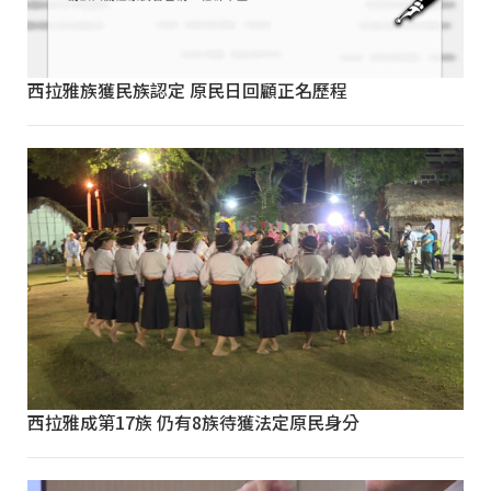
西拉雅族獲民族認定 原民日回顧正名歷程
西拉雅成第17族 仍有8族待獲法定原民身分