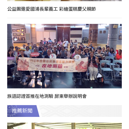
公益團邀愛國浦長輩義工 彩繪蛋糕慶父親節
族語認證首推在地測驗 屏東舉辦說明會
推薦新聞