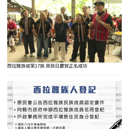
西拉雅族成第17族 原民日慶賀正名成功