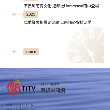
不畏風雨傳文化 達邦社Homeyaya雨中登場
2025
仁愛鄉表揚模範父親 公所精心安排活動
more
TITV NEWS
原視新聞網
電話：(02)2788-1600