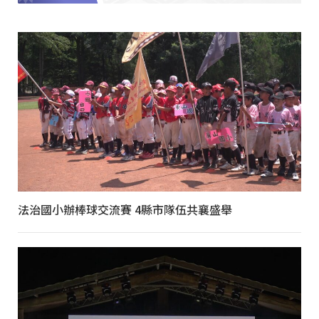
法治國小辦棒球交流賽 4縣市隊伍共襄盛舉