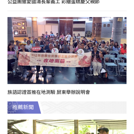
公益團邀愛國浦長輩義工 彩繪蛋糕慶父親節
族語認證首推在地測驗 屏東舉辦說明會
推薦新聞