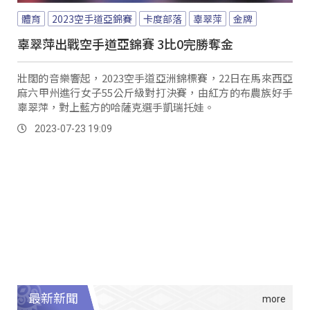
體育
2023空手道亞錦賽
卡度部落
辜翠萍
金牌
辜翠萍出戰空手道亞錦賽 3比0完勝奪金
壯闊的音樂響起，2023空手道亞洲錦標賽，22日在馬來西亞
麻六甲州進行女子55公斤級對打決賽，由紅方的布農族好手
辜翠萍，對上藍方的哈薩克選手凱瑞托娃。
2023-07-23 19:09
最新新聞