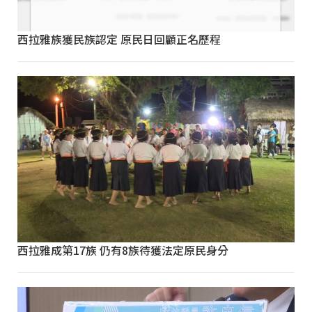
西拉雅族獲民族認定 原民日回顧正名歷程
西拉雅成第17族 仍有8族待獲法定原民身分