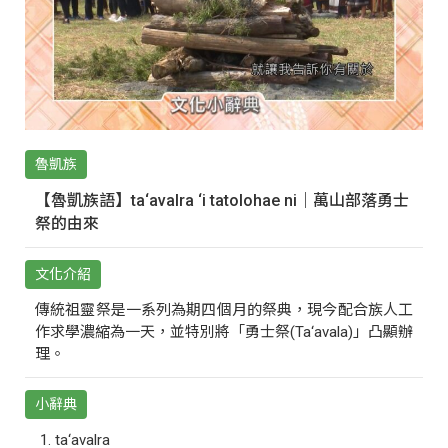
魯凱族
【魯凱族語】ta‘avalra ‘i tatolohae ni｜萬山部落勇士
祭的由來
文化介紹
傳統祖靈祭是一系列為期四個月的祭典，現今配合族人工
作求學濃縮為一天，並特別將「勇士祭(Ta‘avala)」凸顯辦
理。
小辭典
ta‘avalra