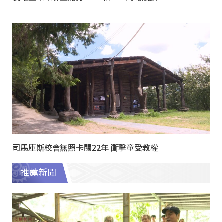
司馬庫斯校舍無照卡關22年 衝擊童受教權
推薦新聞