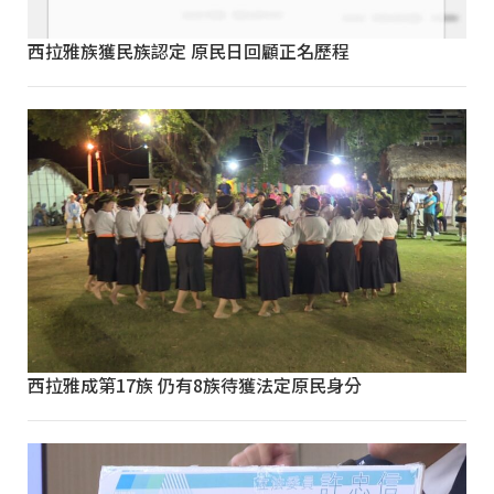
西拉雅族獲民族認定 原民日回顧正名歷程
西拉雅成第17族 仍有8族待獲法定原民身分