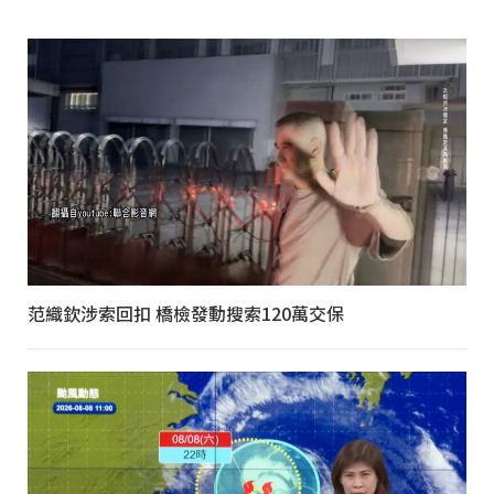
范織欽涉索回扣 橋檢發動搜索120萬交保