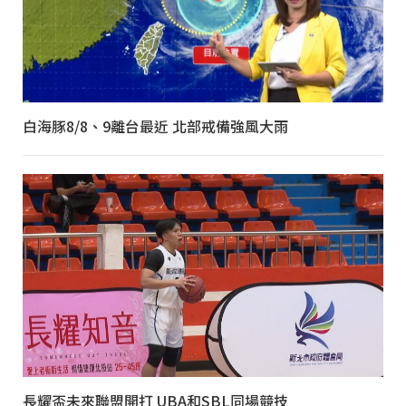
白海豚8/8、9離台最近 北部戒備強風大雨
長耀盃未來聯盟開打 UBA和SBL同場競技