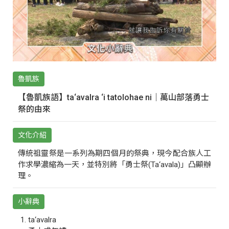
魯凱族
【魯凱族語】ta‘avalra ‘i tatolohae ni｜萬山部落勇士
祭的由來
文化介紹
傳統祖靈祭是一系列為期四個月的祭典，現今配合族人工
作求學濃縮為一天，並特別將「勇士祭(Ta‘avala)」凸顯辦
理。
小辭典
ta‘avalra