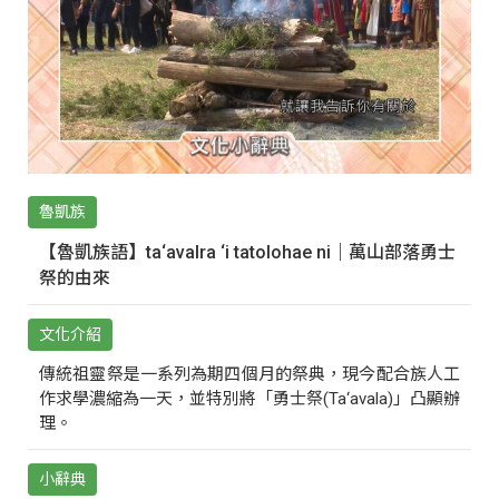
魯凱族
【魯凱族語】ta‘avalra ‘i tatolohae ni｜萬山部落勇士
祭的由來
文化介紹
傳統祖靈祭是一系列為期四個月的祭典，現今配合族人工
作求學濃縮為一天，並特別將「勇士祭(Ta‘avala)」凸顯辦
理。
小辭典