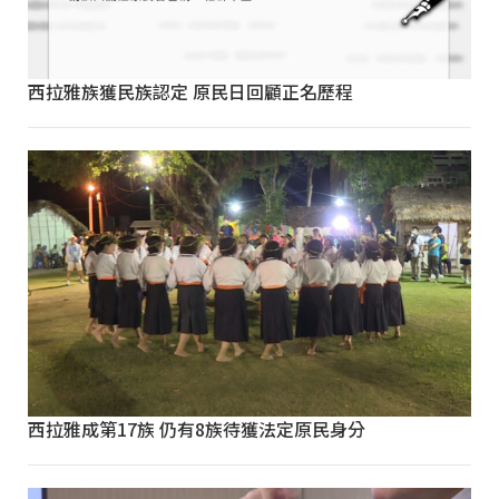
西拉雅族獲民族認定 原民日回顧正名歷程
西拉雅成第17族 仍有8族待獲法定原民身分