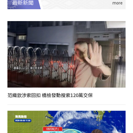
最新新聞
范織欽涉索回扣 橋檢發動搜索120萬交保