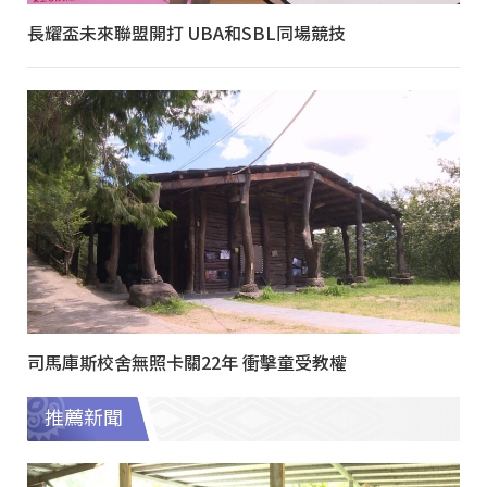
長耀盃未來聯盟開打 UBA和SBL同場競技
司馬庫斯校舍無照卡關22年 衝擊童受教權
推薦新聞