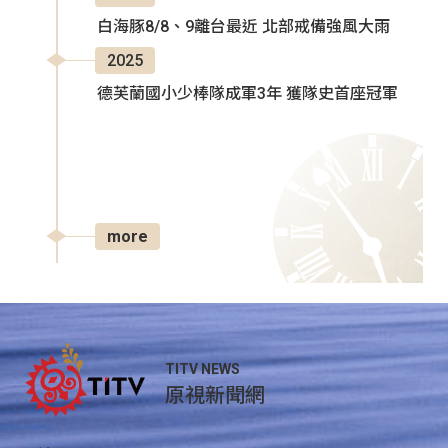
白海豚8/8、9離台最近 北部戒備強風大雨
2025
德芙蘭國小少棒隊成軍3年 獲隊史首座冠軍
more
TITV NEWS
原視新聞網