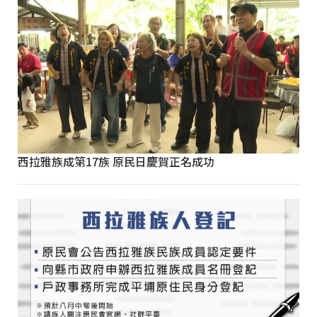
西拉雅族成第17族 原民日慶賀正名成功