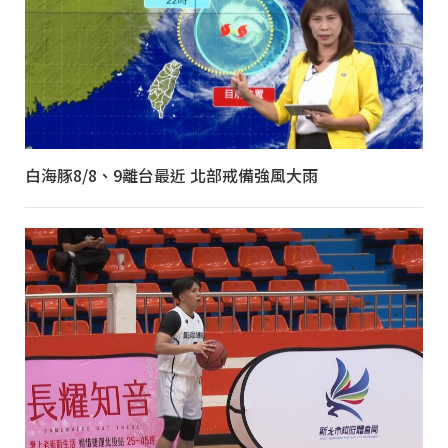
白海豚8/8、9離台最近 北部戒備強風大雨