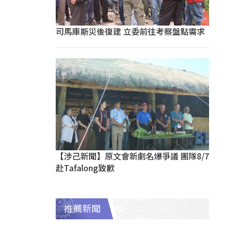
司馬庫斯災後復建 立委前往考察盤點需求
【涉己新聞】原文會新劇名爆爭議 團隊8/7
赴Tafalong致歉
推薦新聞