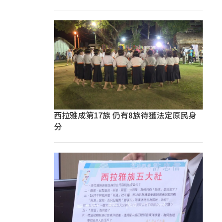
西拉雅成第17族 仍有8族待獲法定原民身
分