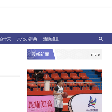
的今天
文化小辭典
活動訊息
最新新聞