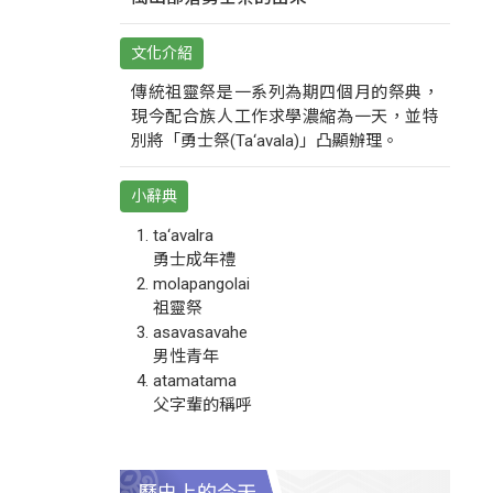
文化介紹
傳統祖靈祭是一系列為期四個月的祭典，
現今配合族人工作求學濃縮為一天，並特
別將「勇士祭(Ta‘avala)」凸顯辦理。
小辭典
ta‘avalra
勇士成年禮
molapangolai
祖靈祭
asavasavahe
男性青年
atamatama
父字輩的稱呼
歷史上的今天