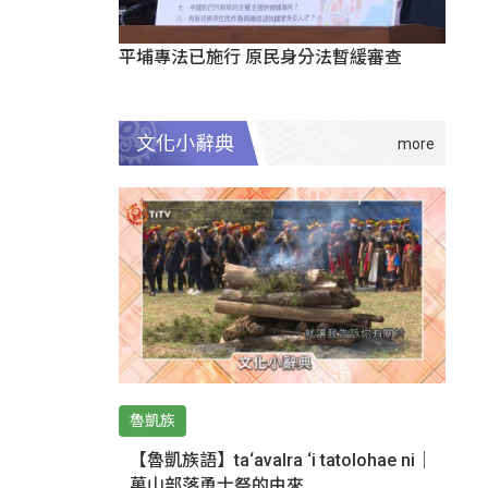
平埔專法已施行 原民身分法暫緩審查
文化小辭典
魯凱族
【魯凱族語】ta‘avalra ‘i tatolohae ni｜
萬山部落勇士祭的由來