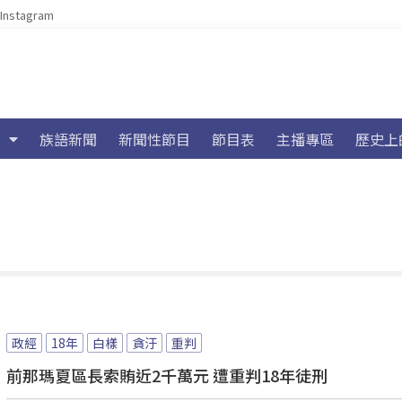
Instagram
族語新聞
新聞性節目
節目表
主播專區
歷史上
政經
18年
白樣
貪汙
重判
前那瑪夏區長索賄近2千萬元 遭重判18年徒刑