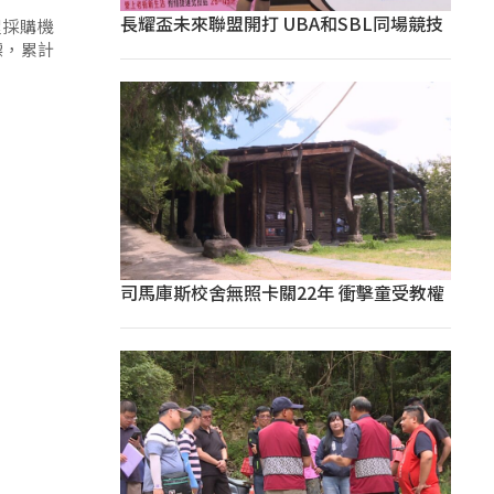
長耀盃未來聯盟開打 UBA和SBL同場競技
程採購機
標，累計
司馬庫斯校舍無照卡關22年 衝擊童受教權