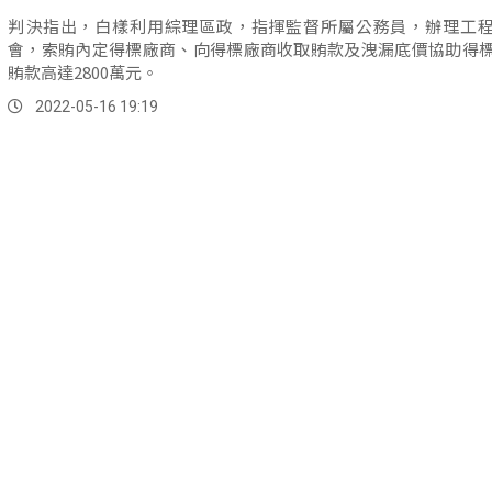
判決指出，白樣利用綜理區政，指揮監督所屬公務員，辦理工
會，索賄內定得標廠商、向得標廠商收取賄款及洩漏底價協助得
賄款高達2800萬元。
2022-05-16 19:19