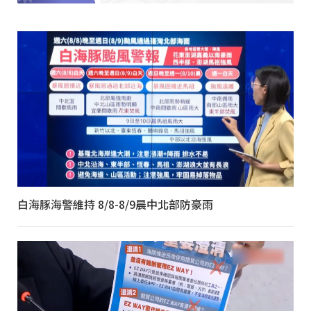
白海豚海警維持 8/8-8/9晨中北部防豪雨