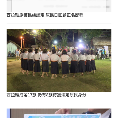
西拉雅族獲民族認定 原民日回顧正名歷程
西拉雅成第17族 仍有8族待獲法定原民身分