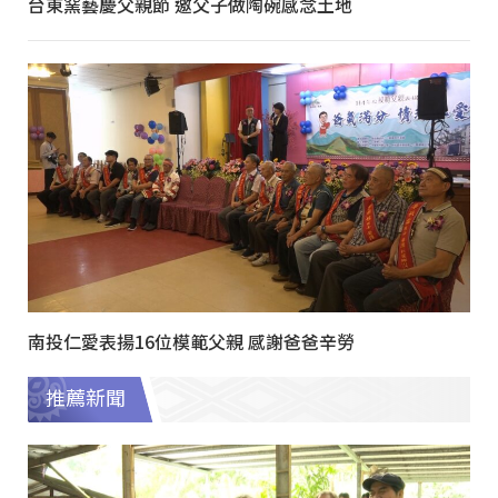
台東窯藝慶父親節 邀父子做陶碗感念土地
南投仁愛表揚16位模範父親 感謝爸爸辛勞
推薦新聞