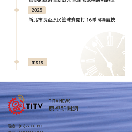
楊柳颱風路徑變數大 氣象署說明最新路徑
2025
新北市長盃原民籃球賽開打 16隊同場競技
more
TITV NEWS
原視新聞網
電話：(02)2788-1600