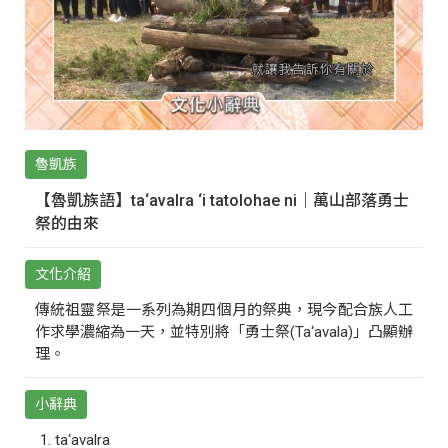
魯凱族
【魯凱族語】ta‘avalra ‘i tatolohae ni｜萬山部落勇士
祭的由來
文化介紹
傳統祖靈祭是一系列為期四個月的祭典，現今配合族人工
作求學濃縮為一天，並特別將「勇士祭(Ta‘avala)」凸顯辦
理。
小辭典
ta‘avalra