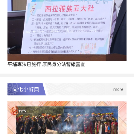
平埔專法已施行 原民身分法暫緩審查
文化小辭典