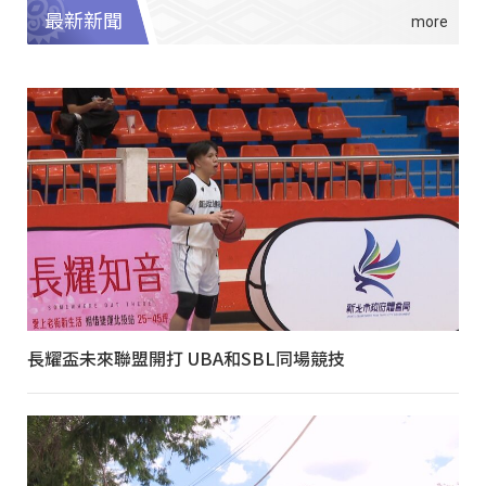
最新新聞
長耀盃未來聯盟開打 UBA和SBL同場競技