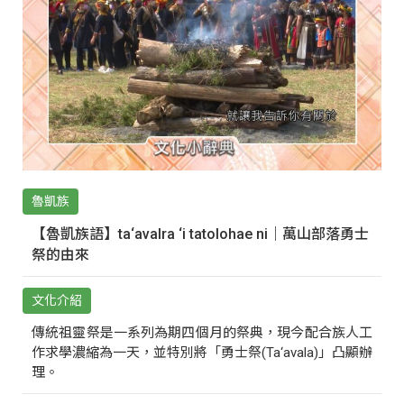
魯凱族
【魯凱族語】ta‘avalra ‘i tatolohae ni｜萬山部落勇士
祭的由來
文化介紹
傳統祖靈祭是一系列為期四個月的祭典，現今配合族人工
作求學濃縮為一天，並特別將「勇士祭(Ta‘avala)」凸顯辦
理。