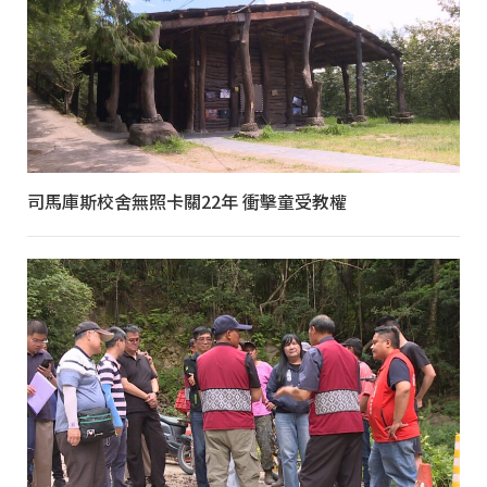
司馬庫斯校舍無照卡關22年 衝擊童受教權