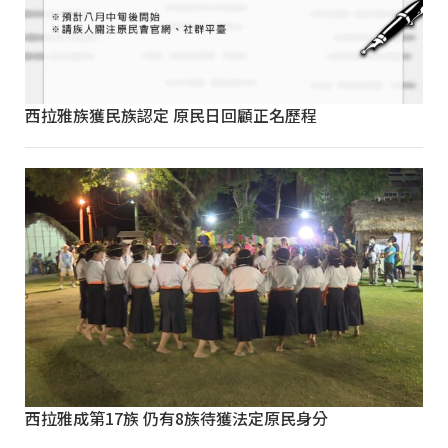
西拉雅族獲民族認定 原民日回顧正名歷程
西拉雅成第17族 仍有8族待獲法定原民身分