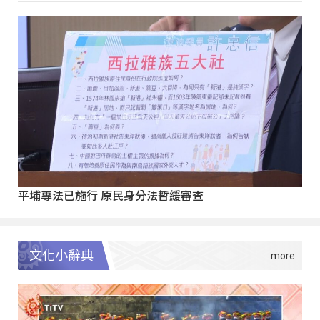
平埔專法已施行 原民身分法暫緩審查
文化小辭典