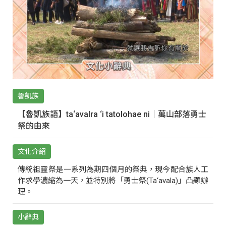
魯凱族
【魯凱族語】ta‘avalra ‘i tatolohae ni｜萬山部落勇士
祭的由來
文化介紹
傳統祖靈祭是一系列為期四個月的祭典，現今配合族人工
作求學濃縮為一天，並特別將「勇士祭(Ta‘avala)」凸顯辦
理。
小辭典