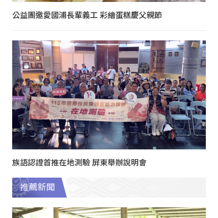
公益團邀愛國浦長輩義工 彩繪蛋糕慶父親節
族語認證首推在地測驗 屏東舉辦說明會
推薦新聞