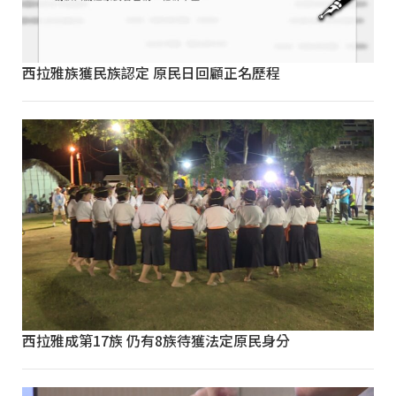
西拉雅族獲民族認定 原民日回顧正名歷程
西拉雅成第17族 仍有8族待獲法定原民身分