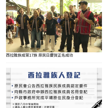
西拉雅族成第17族 原民日慶賀正名成功