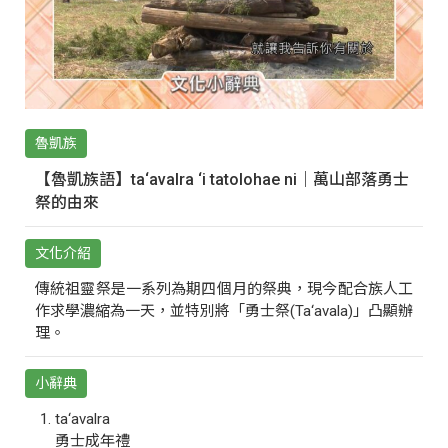
魯凱族
【魯凱族語】ta‘avalra ‘i tatolohae ni｜萬山部落勇士
祭的由來
文化介紹
傳統祖靈祭是一系列為期四個月的祭典，現今配合族人工
作求學濃縮為一天，並特別將「勇士祭(Ta‘avala)」凸顯辦
理。
小辭典
ta‘avalra
勇士成年禮