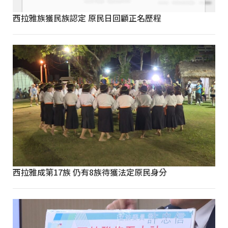
西拉雅族獲民族認定 原民日回顧正名歷程
西拉雅成第17族 仍有8族待獲法定原民身分