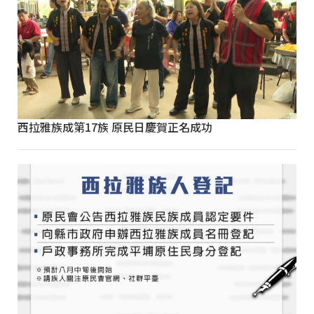
西拉雅族成第17族 原民日慶賀正名成功