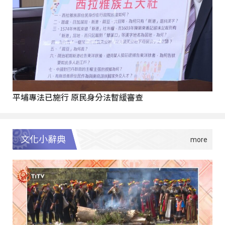
平埔專法已施行 原民身分法暫緩審查
文化小辭典