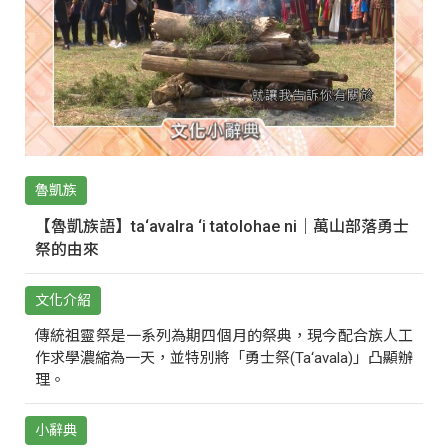
魯凱族
【魯凱族語】ta‘avalra ‘i tatolohae ni｜萬山部落勇士
祭的由來
文化介紹
傳統祖靈祭是一系列為期四個月的祭典，現今配合族人工
作求學濃縮為一天，並特別將「勇士祭(Ta‘avala)」凸顯辦
理。
小辭典