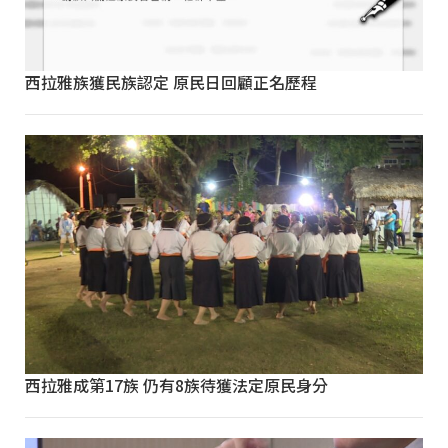
西拉雅族獲民族認定 原民日回顧正名歷程
西拉雅成第17族 仍有8族待獲法定原民身分