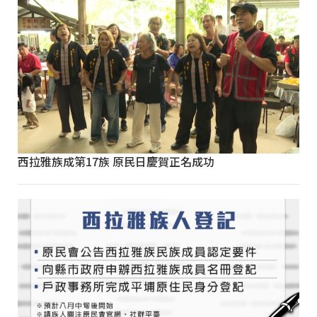
西拉雅族成第17族 原民日慶賀正名成功