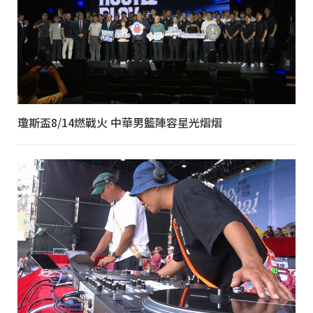
瓊斯盃8/14燃戰火 中華男籃陣容星光熠熠